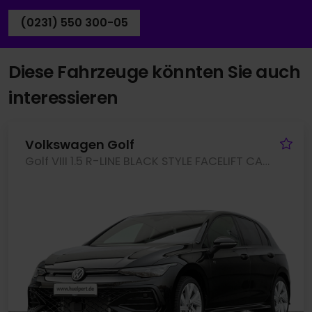
(0231) 550 300-05
Diese Fahrzeuge könnten Sie auch
interessieren
Fa
Volkswagen Golf
Golf VIII 1.5 R-LINE BLACK STYLE FACELIFT CAM ACC LM18 NAVI