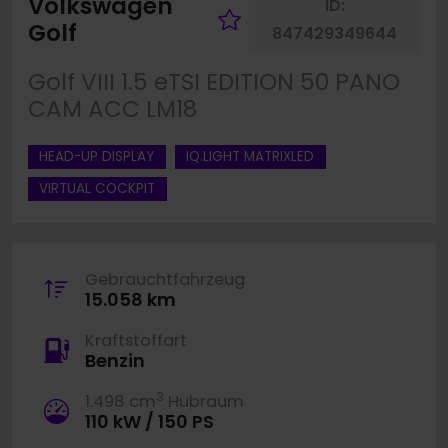
Volkswagen
ID:
Fahrzeug merke
Golf
847429349644
Golf VIII 1.5 eTSI EDITION 50 PANO
CAM ACC LM18
HEAD-UP DISPLAY
IQ.LIGHT MATRIXLED
VIRTUAL COCKPIT
Gebrauchtfahrzeug
15.058 km
Kraftstoffart
Benzin
3
1.498 cm
Hubraum
110 kW / 150 PS