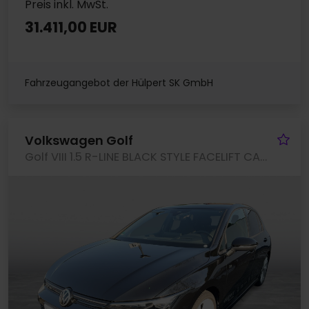
Preis inkl. MwSt.
31.411,00 EUR
Fahrzeugangebot der Hülpert SK GmbH
Fa
Volkswagen Golf
Golf VIII 1.5 R-LINE BLACK STYLE FACELIFT CAM ACC LM18 NAVI