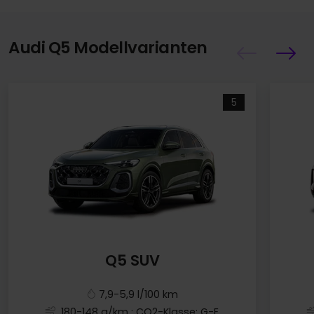
Audi Q5 Modellvarianten
5
Q5 SUV
7,9-5,9 l/100 km
180-148 g/km
; CO2-Klasse: G-E