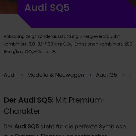
Audi SQ5
Abbildung zeigt Sonderausstattung. Energieverbrauch*
kombiniert: 8,8-8,1 l/100 km; CO
-Emissionen kombiniert: 200-
2
185 g/km; CO
-Klasse: G.
2
Audi
Modelle & Neuwagen
Audi Q5
Au
Der Audi SQ5:
Mit Premium-
Charakter
Der
Audi SQ5
steht für die perfekte Symbiose