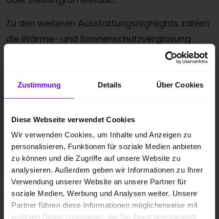
Zu den weiteren Ausstattungshighlights zählen
die Wärme- und Sonnenschutzverglasung
sowie die abgedunkelte Privacy-Verglasung im
Fond, die dem Fahrzeug nicht nur
Funktionalität, sondern auch zusätzliche
Zustimmung
Details
Über Cookies
Exklusivität verleihen. Damit richtet sich die
Edition One an die, die Wert auf ein
Diese Webseite verwendet Cookies
ausdrucksstarkes, sportives Design legen.
Wir verwenden Cookies, um Inhalte und Anzeigen zu
personalisieren, Funktionen für soziale Medien anbieten
zu können und die Zugriffe auf unsere Website zu
analysieren. Außerdem geben wir Informationen zu Ihrer
Audi SQ5:
Häufig gestellte Fragen
Verwendung unserer Website an unsere Partner für
soziale Medien, Werbung und Analysen weiter. Unsere
Was ist der Unterschied zwischen dem
Partner führen diese Informationen möglicherweise mit
weiteren Daten zusammen, die Sie ihnen bereitgestellt