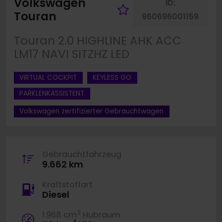
Volkswagen
ID:
Fahrzeug merk
Touran
960696001159
Touran 2.0 HIGHLINE AHK ACC
LM17 NAVI SITZHZ LED
VIRTUAL COCKPIT
KEYLESS GO
PARKLENKASSISTENT
Volkswagen zertifizierter Gebrauchtwagen
Gebrauchtfahrzeug
9.662 km
Kraftstoffart
Diesel
3
1.968 cm
Hubraum