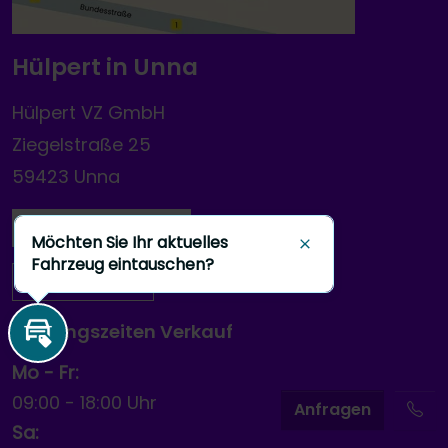
Hülpert in Unna
Hülpert VZ GmbH
Ziegelstraße 25
59423 Unna
Zur Standortseite
Möchten Sie Ihr aktuelles
Schließen
Fahrzeug eintauschen?
Route planen
Öffnungszeiten Verkauf
Inzahlungnahme
Mo - Fr:
09:00
-
18:00 Uhr
A
nfragen
Sa: