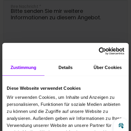
Ihre Nachricht
*
Ja, bitte melden Sie mich für den
Newsletter an.
Zustimmung
Details
Über Cookies
Ich bin damit einverstanden, dass die
übermittelten Daten entsprechend der
Diese Webseite verwendet Cookies
Datenschutzbestimmungen
gespeichert
Wir verwenden Cookies, um Inhalte und Anzeigen zu
und verarbeitet werden dürfen. Zudem
personalisieren, Funktionen für soziale Medien anbieten
zu können und die Zugriffe auf unsere Website zu
gebe ich meine Zustimmung über die
analysieren. Außerdem geben wir Informationen zu Ihrer
angegebenen Möglichkeiten kontaktiert zu
Verwendung unserer Website an unsere Partner für
Inz