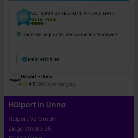
VW
Touran
2.0 HIGHLINE AHK ACC LM17 NAVI SITZHZ LED
Guter Preis
Letzte Preisänderung
:
Dieses Angebot wurde
gerade noch besser! Der Preis wurde vor 8 Tagen
um 1.000 € reduziert.
Mehr erfahren
Hülpert - Unna
4.6
(
861
Bewertungen
)
Hülpert in Unna
Hülpert VZ GmbH
Ziegelstraße 25