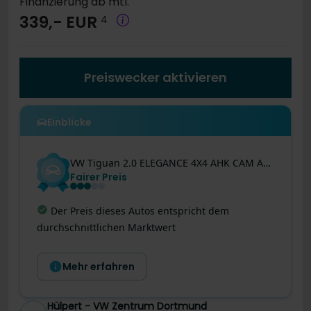
Finanzierung ab mtl.
339,- EUR
4
Preiswecker aktivieren
Einblicke
VW
Tiguan
2.0 ELEGANCE 4X4 AHK CAM ACC LM18 NAVI
Fairer Preis
Letzte Preisänderung
:
Dieses Angebot wurde
gerade noch besser! Der Preis wurde vor 6 Tagen
um 1.989 € reduziert.
Mehr erfahren
Hülpert - VW Zentrum Dortmund