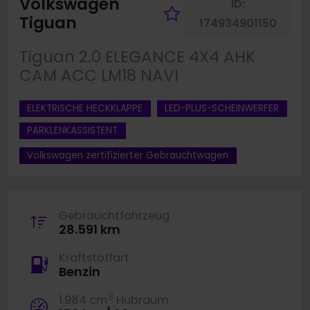
Volkswagen
ID:
Fahrzeug merk
Tiguan
174934901150
Tiguan 2.0 ELEGANCE 4X4 AHK
CAM ACC LM18 NAVI
ELEKTRISCHE HECKKLAPPE
LED-PLUS-SCHEINWERFER
PARKLENKASSISTENT
Volkswagen zertifizierter Gebrauchtwagen
Gebrauchtfahrzeug
28.591 km
Kraftstoffart
Benzin
3
1.984 cm
Hubraum