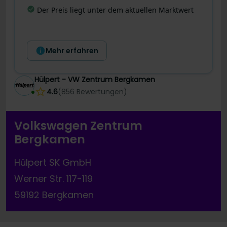
Letzte Preisänderung
:
Dieses Angebot wurde
gerade noch besser! Der Preis wurde vor 5 Tagen
um 490 € reduziert.
Mehr erfahren
Hülpert - VW Zentrum Bergkamen
4.6
(
856
Bewertungen
)
Volkswagen Zentrum
Bergkamen
Hülpert SK GmbH
Werner Str. 117-119
59192 Bergkamen