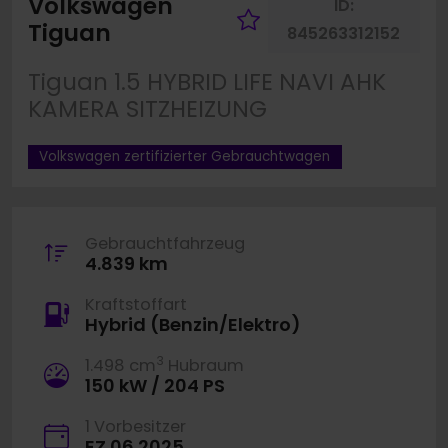
Volkswagen
ID:
Fahrzeug merk
Tiguan
845263312152
Tiguan 1.5 HYBRID LIFE NAVI AHK
KAMERA SITZHEIZUNG
Volkswagen zertifizierter Gebrauchtwagen
Gebrauchtfahrzeug
4.839 km
Kraftstoffart
Hybrid (Benzin/Elektro)
3
1.498 cm
Hubraum
150 kW / 204 PS
1 Vorbesitzer
EZ 06.2025