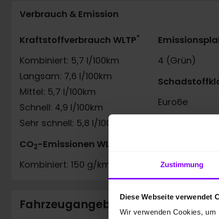
Verbrauch & Emission
*
Kraftstoffverbrauch WLTP
Emissionspla
Kombiniert: 5,7 l/100km
4 (Grün)
Langsam: 7,6 l/100km
Schadstoffkl
Mittel: 5,7 l/100km
Euro6e
Schnell: 4,9 l/100km
Sehr schnell: 5,8 l/100km
*
CO
-Emissionen WLTP
2
Kombiniert: 150 g/km
Zustimmung
Diese Webseite verwendet 
Fahrzeugangebot der Hülpert VZ
Wir verwenden Cookies, um I