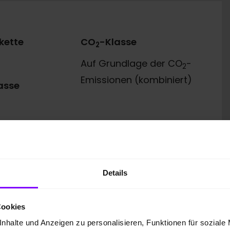
kette
CO
-Klasse
2
Auf Grundlage der CO
-
2
Emissionen (kombiniert)
asse
Details
Cookies
 GmbH
nhalte und Anzeigen zu personalisieren, Funktionen für soziale