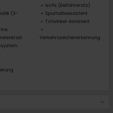
Isofix (Beifahrersitz)
atik (3-
Spurhalteassistent
Totwinkel-Assistent
ehne
onslenkrad
Verkehrszeichenerkennung
ssystem
erung