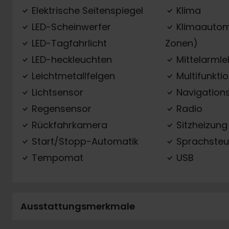
Elektrische Seitenspiegel
Klima
LED-Scheinwerfer
Klimaautom
LED-Tagfahrlicht
Zonen)
LED-heckleuchten
Mittelarml
Leichtmetallfelgen
Multifunkti
Lichtsensor
Navigation
Regensensor
Radio
Rückfahrkamera
Sitzheizung
Start/Stopp-Automatik
Sprachsteu
Tempomat
USB
Ausstattungsmerkmale