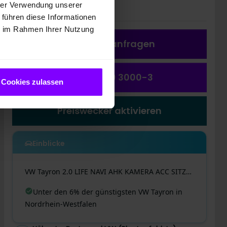
37.444,00 EUR
hrer Verwendung unserer
 führen diese Informationen
ie im Rahmen Ihrer Nutzung
Fahrzeug a
nfragen
(0231) 550 3000-3
Cookies zulassen
Preiswecker aktivieren
Einblicke
VW
Tayron
2.0 LIFE NAVI AHK KAMERA ACC SITZHEIZUNG
Unter den 6% der günstigsten VW Tayron in
Nordrhein-Westfalen