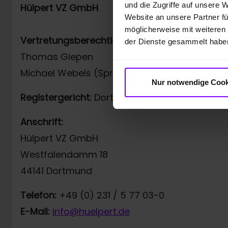
und die Zugriffe auf unsere 
Hülpert VZ GmbH
Website an unsere Partner fü
möglicherweise mit weiteren
Vertretungsberechtigt:
der Dienste gesammelt habe
Thomas Giepen
Michael Webels (Sprecher der Geschäftsführ
Nur notwendige Cook
Registergericht:
Dortmund, HRB 6837
Anschrift:
Hülpert VZ GmbH
Westfalendamm 18
44141 Dortmund
Telefon:
+49 (0) 231 / 5 77 03-0
E-Mail:
info@huelpert.de