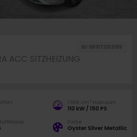
ug merken
ID:
683172312159
ERA ACC SITZHEIZUNG
3
offart
1.968 cm
Hubraum
110 kW / 150 PS
offklasse
Farbe
e
Oyster Silver Metallic