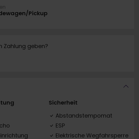
ren
dewagen/Pickup
in Zahlung geben?
ttung
Sicherheit
Abstandstempomat
acho
ESP
inrichtung
Elektrische Wegfahrsperre