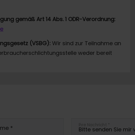
legung gemäß Art 14 Abs. 1 ODR-Verordnung:
de
ungsgesetz (VSBG):
Wir sind zur Teilnahme an
erbraucherschlichtungsstelle weder bereit
Ihre Nachricht
*
ame
*