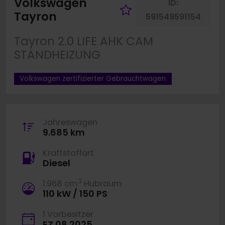
Volkswagen
ID:
Fahrzeug merk
Tayron
591549591154
Tayron 2.0 LIFE AHK CAM
STANDHEIZUNG
Volkswagen zertifizierter Gebrauchtwagen
Jahreswagen
9.685 km
Kraftstoffart
Diesel
3
1.968 cm
Hubraum
110 kW / 150 PS
1 Vorbesitzer
EZ 08.2025