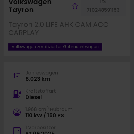
Volkswagen
ID:
Fahrzeug merk
Tayron
710248591153
Tayron 2.0 LIFE AHK CAM ACC
CARPLAY
Volkswagen zertifizierter Gebrauchtwagen
Jahreswagen
8.023 km
Kraftstoffart
Diesel
3
1.968 cm
Hubraum
110 kW / 150 PS
1 Vorbesitzer
EZ 09.2025