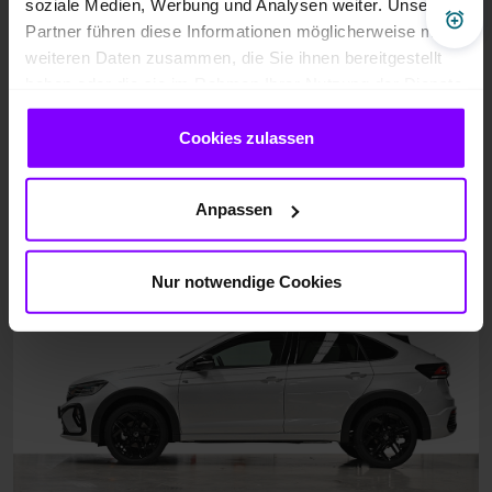
soziale Medien, Werbung und Analysen weiter. Unsere
Pre
Partner führen diese Informationen möglicherweise mit
weiteren Daten zusammen, die Sie ihnen bereitgestellt
haben oder die sie im Rahmen Ihrer Nutzung der Dienste
gesammelt haben.
Cookies zulassen
Anpassen
Nur notwendige Cookies