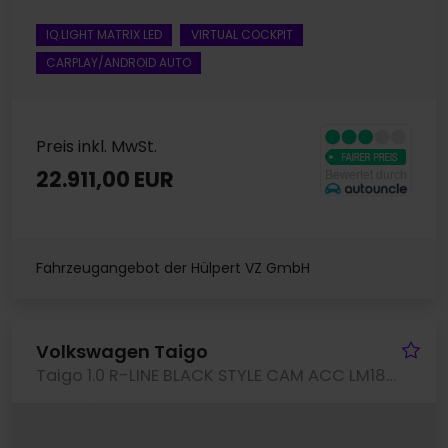
IQ.LIGHT MATRIX LED
VIRTUAL COCKPIT
CARPLAY/ANDROID AUTO
Preis inkl. MwSt.
22.911,00 EUR
Fahrzeugangebot der Hülpert VZ GmbH
Fa
Volkswagen Taigo
Taigo 1.0 R-LINE BLACK STYLE CAM ACC LM18 NAVI