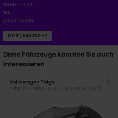
09:00
-
13:00 Uhr
So:
geschlossen
(0231) 550 300-17
Diese Fahrzeuge könnten Sie auch
interessieren
Fa
Volkswagen Taigo
Taigo 1.0 R-LINE BLACK STYLE CAM ACC LM18 NAVI