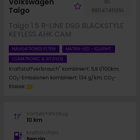
Volkswagen
ID:
Fahrzeug merk
Taigo
981147411051
Taigo 1.5 R-LINE DSG BLACKSTYLE
KEYLESS AHK CAM
NAVIGATIONSSYSTEM
MATRIX-LED - IQ.LIGHT
CLIMATRONIC & SITZHZG
*
Kraftstoffverbrauch
kombiniert: 5,9 l/100km;
CO
-Emissionen kombiniert: 134 g/km; CO
-
2
2
Klasse:
D
Vorführfahrzeug
10 km
Kraftstoffart
Benzin