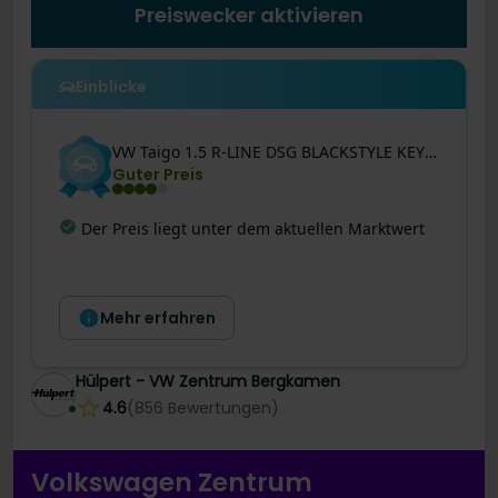
Preiswecker aktivieren
Einblicke
VW
Taigo
1.5 R-LINE DSG BLACKSTYLE KEYLESS AHK CAM
Guter Preis
Geringe Laufleistung
:
Geringe Laufleistung
für VW Taigo aus 2025 im Vergleich zu ähnlichen
Fahrzeugen
Mehr erfahren
Hülpert - VW Zentrum Bergkamen
4.6
(
856
Bewertungen
)
Volkswagen Zentrum