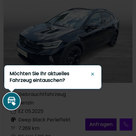
Möchten Sie Ihr aktuelles
Schließen
Fahrzeug eintauschen?
Gebrauchtfahrzeug
Benzin
Inzahlungnahme
EZ 05.2025
Deep Black Perleffekt
A
nfragen
7.269 km