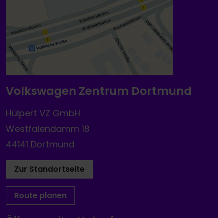
Volkswagen Zentrum Dortmund
Hülpert VZ GmbH
Westfalendamm 18
44141 Dortmund
Zur Standortseite
Route planen