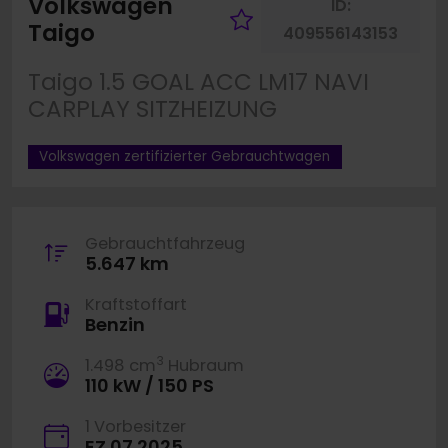
Volkswagen
ID:
Fahrzeug merke
Taigo
409556143153
Taigo 1.5 GOAL ACC LM17 NAVI
CARPLAY SITZHEIZUNG
Volkswagen zertifizierter Gebrauchtwagen
Gebrauchtfahrzeug
5.647 km
Kraftstoffart
Benzin
3
1.498 cm
Hubraum
110 kW / 150 PS
1 Vorbesitzer
EZ 07.2025