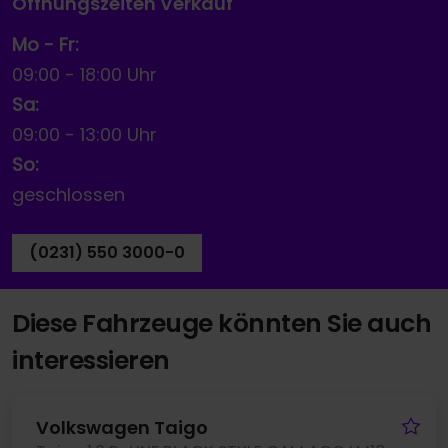
Öffnungszeiten Verkauf
Mo - Fr:
09:00
-
18:00 Uhr
Sa:
09:00
-
13:00 Uhr
So:
geschlossen
(0231) 550 3000-0
Diese Fahrzeuge könnten Sie auch
interessieren
Fa
Volkswagen Taigo