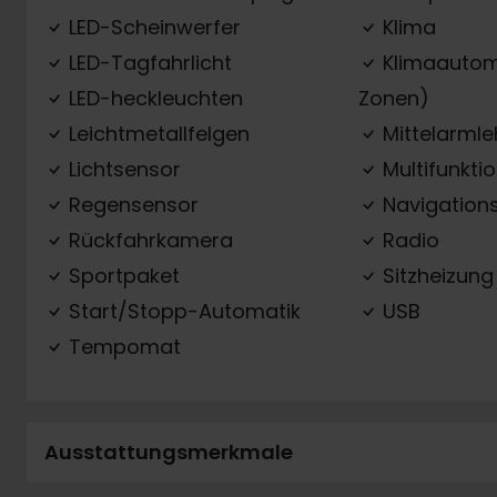
LED-Scheinwerfer
Klima
LED-Tagfahrlicht
Klimaautom
LED-heckleuchten
Zonen)
Leichtmetallfelgen
Mittelarml
Lichtsensor
Multifunkti
Regensensor
Navigation
Rückfahrkamera
Radio
Sportpaket
Sitzheizung
Start/Stopp-Automatik
USB
Tempomat
Ausstattungsmerkmale