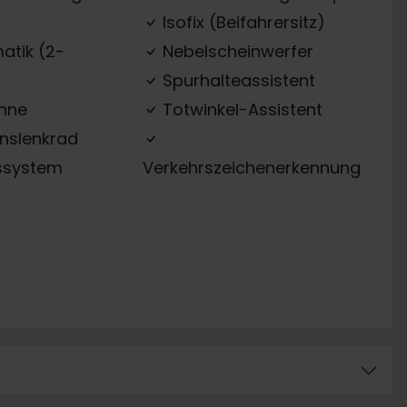
Isofix (Beifahrersitz)
atik (2-
Nebelscheinwerfer
Spurhalteassistent
ehne
Totwinkel-Assistent
onslenkrad
ssystem
Verkehrszeichenerkennung