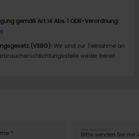
legung gemäß Art 14 Abs. 1 ODR-Verordnung:
de
ungsgesetz (VSBG):
Wir sind zur Teilnahme an
erbraucherschlichtungsstelle weder bereit
Ihre Nachricht
*
ame
*