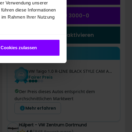
hrer Verwendung unserer
 führen diese Informationen
(0231) 550 3000-0
ie im Rahmen Ihrer Nutzung
Preiswecker aktivieren
Cookies zulassen
Einblicke
VW
Taigo
1.0 R-LINE BLACK STYLE CAM ACC LM18 NAVI
Fairer Preis
Der Preis dieses Autos entspricht dem
durchschnittlichen Marktwert
Mehr erfahren
Hülpert - VW Zentrum Dortmund