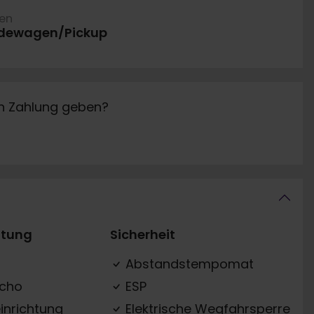
ren
dewagen/Pickup
in Zahlung geben?
ttung
Sicherheit
Abstandstempomat
acho
ESP
inrichtung
Elektrische Wegfahrsperre