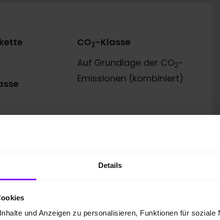
kette
CO
-Klasse
2
Auf Grundlage der CO
-
2
Emissionen (kombiniert)
asse
Details
Cookies
 GmbH
nhalte und Anzeigen zu personalisieren, Funktionen für soziale