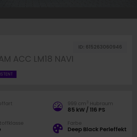
g merken
ID:
615263060946
 CAM ACC LM18 NAVI
ISTENT
3
offart
999 cm
Hubraum
85 kW / 116 PS
offklasse
Farbe
e
Deep Black Perleffekt