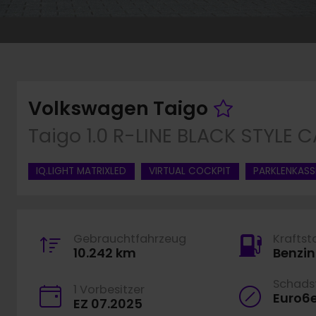
Fahrzeu
Volkswagen Taigo
Taigo 1.0 R-LINE BLACK STYLE
IQ.LIGHT MATRIXLED
VIRTUAL COCKPIT
PARKLENKASS
Gebrauchtfahrzeug
Kraftst
10.242 km
Benzin
Schadst
1 Vorbesitzer
Euro6
EZ 07.2025