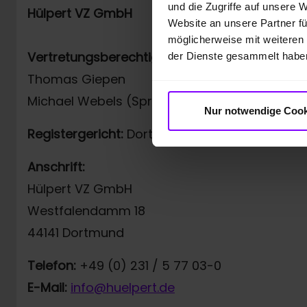
und die Zugriffe auf unsere 
Hülpert VZ GmbH
Website an unsere Partner fü
möglicherweise mit weiteren
Vertretungsberechtigt:
der Dienste gesammelt habe
Thomas Giepen
Michael Webels (Sprecher der Geschäftsführ
Nur notwendige Cook
Registergericht:
Dortmund, HRB 6837
Anschrift:
Hülpert VZ GmbH
Westfalendamm 18
44141 Dortmund
Telefon:
+49 (0) 231 / 5 77 03-0
E-Mail:
info@huelpert.de