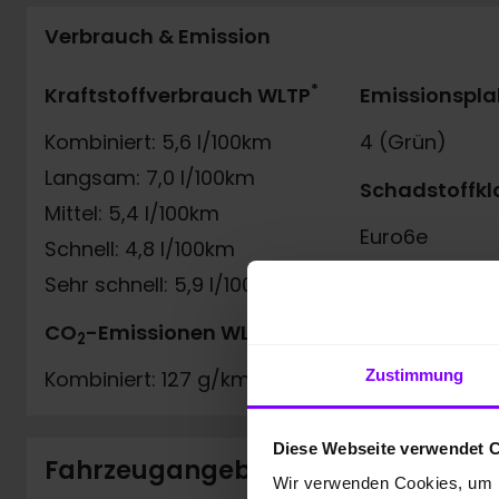
Verbrauch & Emission
*
Kraftstoffverbrauch WLTP
Emissionspla
Kombiniert: 5,6 l/100km
4 (Grün)
Langsam: 7,0 l/100km
Schadstoffkl
Mittel: 5,4 l/100km
Euro6e
Schnell: 4,8 l/100km
Sehr schnell: 5,9 l/100km
*
CO
-Emissionen WLTP
2
Zustimmung
Kombiniert: 127 g/km
Diese Webseite verwendet 
Fahrzeugangebot der Hülpert VZ
Wir verwenden Cookies, um I