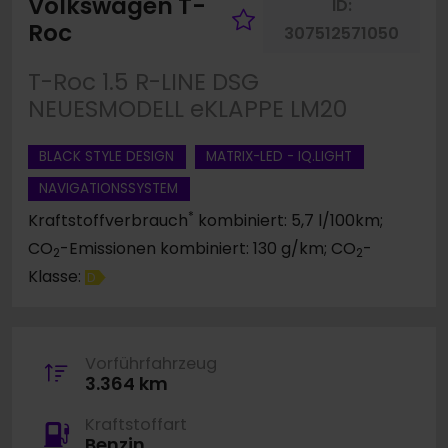
Volkswagen T-
ID:
Fahrzeug merk
Roc
307512571050
T-Roc 1.5 R-LINE DSG
NEUESMODELL eKLAPPE LM20
BLACK STYLE DESIGN
MATRIX-LED - IQ.LIGHT
NAVIGATIONSSYSTEM
*
Kraftstoffverbrauch
kombiniert: 5,7 l/100km;
CO
-Emissionen kombiniert: 130 g/km; CO
-
2
2
Klasse:
D
Vorführfahrzeug
3.364 km
Kraftstoffart
Benzin