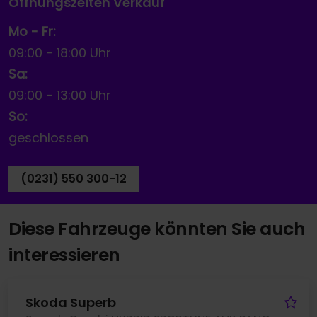
Öffnungszeiten Verkauf
Mo - Fr:
09:00
-
18:00 Uhr
Sa:
09:00
-
13:00 Uhr
So:
geschlossen
(0231) 550 300-12
Diese Fahrzeuge könnten Sie auch
interessieren
Fa
Skoda Superb