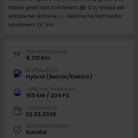
2
Klasse gewichtet kombiniert:
CO
-Klasse bei
B
2
entladener Batterie:
Elektrische Reichweite
D
kombiniert: 127 km
Vorführfahrzeug
8.721 km
Kraftstoffart
Hybrid (Benzin/Elektro)
3
1.498 cm
Hubraum
150 kW / 204 PS
1 Vorbesitzer
EZ 02.2026
Schadstoffklasse
Euro6d