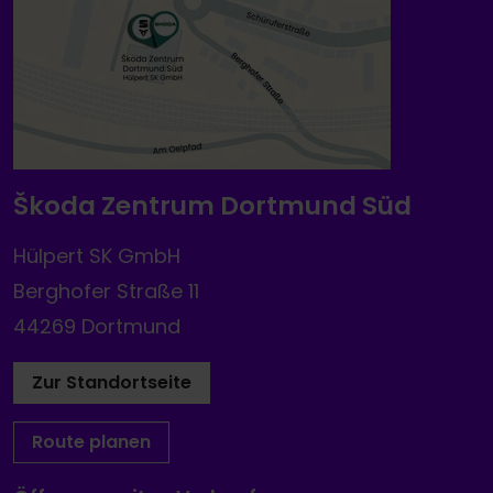
Škoda Zentrum Dortmund Süd
Hülpert SK GmbH
Berghofer Straße 11
44269 Dortmund
Zur Standortseite
Route planen