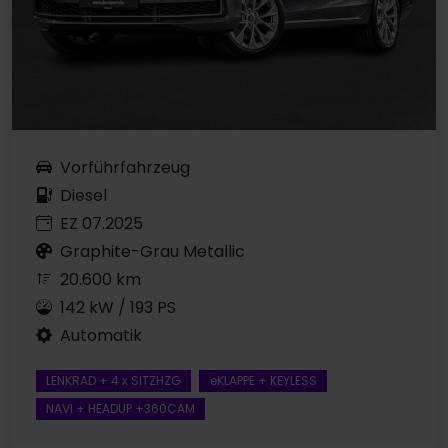
Vorführfahrzeug
Diesel
EZ 07.2025
Graphite-Grau Metallic
20.600 km
142 kW / 193 PS
Automatik
LENKRAD + 4 x SITZHZG
eKLAPPE + KEYLESS
NAVI + HEADUP +360CAM