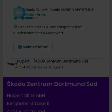
Skoda
Superb
Combi HYBRID SPORTLINE AHK HEADUP 360CAM
Fairer Preis
Effizienter Antrieb
:
Geringer Verbrauch von
1.4 l/100km
Mehr erfahren
Hülpert - ŠKODA Zentrum Dortmund Süd
4.4
(
800
Bewertungen
)
Škoda Zentrum Dortmund Süd
Hülpert SK GmbH
Berghofer Straße 11
44269 Dortmund