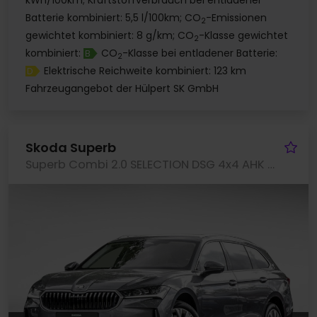
kWh/100km; Kraftstoffverbrauch bei entladener
Batterie kombiniert: 5,5 l/100km; CO
-Emissionen
2
gewichtet kombiniert: 8 g/km; CO
-Klasse gewichtet
2
kombiniert:
CO
-Klasse bei entladener Batterie:
B
2
Elektrische Reichweite kombiniert: 123 km
D
Fahrzeugangebot der Hülpert SK GmbH
Fa
Skoda Superb
Superb Combi 2.0 SELECTION DSG 4x4 AHK MATRIXLED