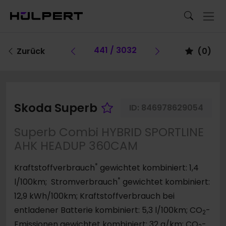
Vorheriges Fahrzeug
441 / 3032
Vorheriges F
Zurück
(
0
)
Fahrzeug merken
Skoda Superb
ID:
846978629054
Superb Combi HYBRID SPORTLINE
AHK HEADUP 360CAM
*
Kraftstoffverbrauch
gewichtet kombiniert: 1,4
*
l/100km; Stromverbrauch
gewichtet kombiniert:
12,9 kWh/100km; Kraftstoffverbrauch bei
entladener Batterie kombiniert: 5,3 l/100km; CO
-
2
Emissionen gewichtet kombiniert: 32 g/km; CO
-