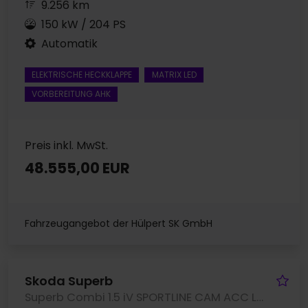
9.256 km
150 kW / 204 PS
Automatik
ELEKTRISCHE HECKKLAPPE
MATRIX LED
VORBEREITUNG AHK
Preis inkl. MwSt.
48.555,00 EUR
Fahrzeugangebot der Hülpert SK GmbH
Fa
Skoda Superb
Superb Combi 1.5 iV SPORTLINE CAM ACC LM19 NAVI