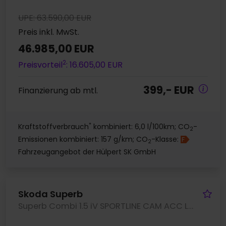
UPE: 63.590,00 EUR
Preis inkl. MwSt.
46.985,00 EUR
2
Preisvorteil
: 16.605,00 EUR
399,- EUR
Finanzierung ab mtl.
*
Kraftstoffverbrauch
kombiniert: 6,0 l/100km; CO
-
2
Emissionen kombiniert: 157 g/km; CO
-Klasse:
F
2
Fahrzeugangebot der Hülpert SK GmbH
Fa
Skoda Superb
Superb Combi 1.5 iV SPORTLINE CAM ACC LM19 NAVI