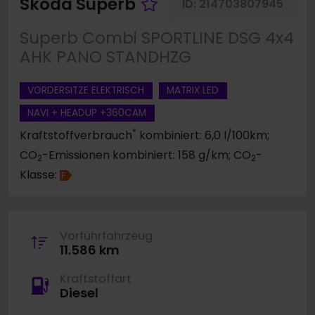
Fahrzeug merken
Skoda Superb
ID:
214703807945
Superb Combi SPORTLINE DSG 4x4
AHK PANO STANDHZG
VORDERSITZE ELEKTRISCH
MATRIX LED
NAVI + HEADUP +360CAM
*
Kraftstoffverbrauch
kombiniert: 6,0 l/100km;
CO
-Emissionen kombiniert: 158 g/km; CO
-
2
2
Klasse:
F
Vorführfahrzeug
11.586 km
Kraftstoffart
Diesel