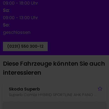
09:00
-
18:00 Uhr
Sa:
09:00
-
13:00 Uhr
So:
geschlossen
(0231) 550 300-12
Diese Fahrzeuge könnten Sie auch
interessieren
Fa
Skoda Superb
Superb Combi HYBRID SPORTLINE AHK PANO CANTON