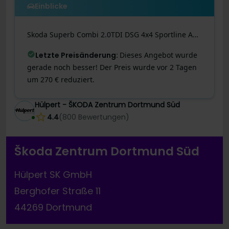
Einblicke
Skoda
Superb
Combi 2.0TDI DSG 4x4 Sportline AHK HuD PANO STANDHZG. CANTON NAV ACC 360GRAD
Letzte Preisänderung
:
Dieses Angebot wurde
gerade noch besser! Der Preis wurde vor 2 Tagen
um 270 € reduziert.
Hülpert - ŠKODA Zentrum Dortmund Süd
4.4
(
800
Bewertungen
)
Škoda Zentrum Dortmund Süd
Hülpert SK GmbH
Berghofer Straße 11
44269 Dortmund