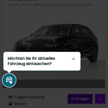
Scala 1.5 BALANCE DSG AHK CAM NAVI KEYLESS LM17
Möchten Sie Ihr aktuelles
Schließen
Fahrzeug eintauschen?
Inzahlungnahme
Tageszulassung
A
nfragen
Benzin