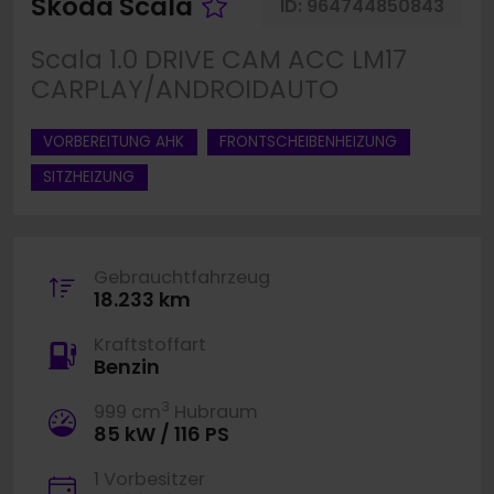
Fahrzeug merken
Skoda Scala
ID:
964744850843
Scala 1.0 DRIVE CAM ACC LM17
CARPLAY/ANDROIDAUTO
VORBEREITUNG AHK
FRONTSCHEIBENHEIZUNG
SITZHEIZUNG
Gebrauchtfahrzeug
18.233 km
Kraftstoffart
Benzin
3
999 cm
Hubraum
85 kW / 116 PS
1 Vorbesitzer