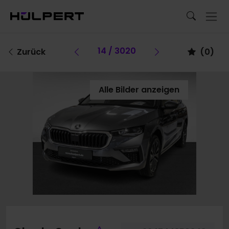
Vorheriges Fahrzeug
14 / 3020
Vorheriges Fa
Zurück
(
0
)
Alle Bilder anzeigen