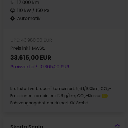
17.000 km
110 kW / 150 PS
Automatik
UPE: 43.980,00 EUR
Preis inkl. MwSt.
33.615,00 EUR
2
Preisvorteil
: 10.365,00 EUR
*
Kraftstoffverbrauch
kombiniert: 5,6 l/100km; CO
-
2
Emissionen kombiniert: 126 g/km; CO
-Klasse:
D
2
Fahrzeugangebot der Hülpert SK GmbH
Fa
Skoda Scala