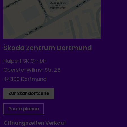
Škoda Zentrum Dortmund
Hülpert SK GmbH
Oberste-Wilms-Str. 26
44309 Dortmund
Zur Standortseite
Route planen
Öffnungszeiten Verkauf