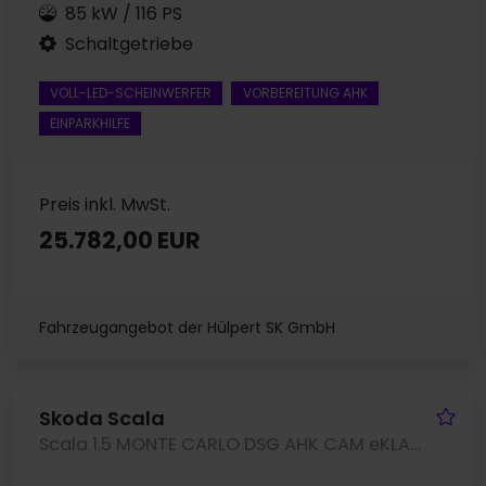
85 kW / 116 PS
Schaltgetriebe
VOLL-LED-SCHEINWERFER
VORBEREITUNG AHK
EINPARKHILFE
Preis inkl. MwSt.
25.782,00 EUR
Fahrzeugangebot der Hülpert SK GmbH
Fa
Skoda Scala
Scala 1.5 MONTE CARLO DSG AHK CAM eKLAPPE NAVI