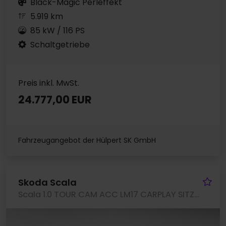
Black-Magic Perleffekt
5.919 km
85 kW / 116 PS
Schaltgetriebe
Preis inkl. MwSt.
24.777,00 EUR
Fahrzeugangebot der Hülpert SK GmbH
Fa
Skoda Scala
Scala 1.0 TOUR CAM ACC LM17 CARPLAY SITZHEIZUNG