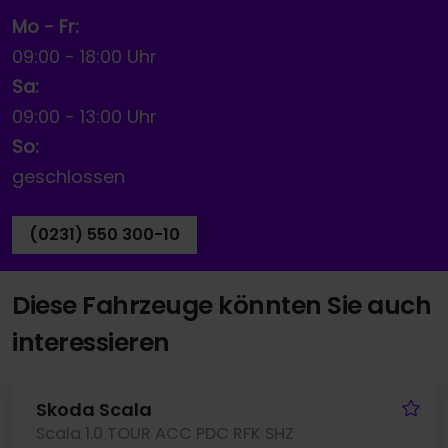
Mo - Fr:
09:00
-
18:00 Uhr
Sa:
09:00
-
13:00 Uhr
So:
geschlossen
(0231) 550 300-10
Diese Fahrzeuge könnten Sie auch
interessieren
Fa
Skoda Scala
Scala 1.0 TOUR ACC PDC RFK SHZ