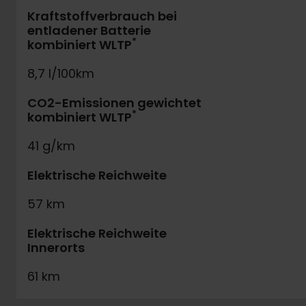
Kraftstoffverbrauch bei
entladener Batterie
*
kombiniert WLTP
8,7 l/100km
CO2-Emissionen gewichtet
*
kombiniert WLTP
41 g/km
Elektrische Reichweite
57 km
Elektrische Reichweite
Innerorts
61 km