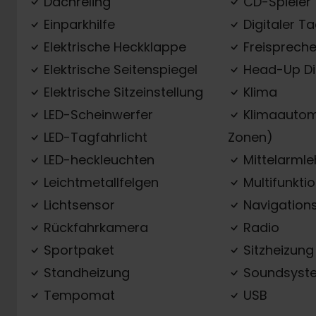
Dachreling
CD-Spieler
Einparkhilfe
Digitaler T
Elektrische Heckklappe
Freispreche
Elektrische Seitenspiegel
Head-Up Di
Elektrische Sitzeinstellung
Klima
LED-Scheinwerfer
Klimaautom
LED-Tagfahrlicht
Zonen)
LED-heckleuchten
Mittelarml
Leichtmetallfelgen
Multifunkti
Lichtsensor
Navigation
Rückfahrkamera
Radio
Sportpaket
Sitzheizung
Standheizung
Soundsyst
Tempomat
USB