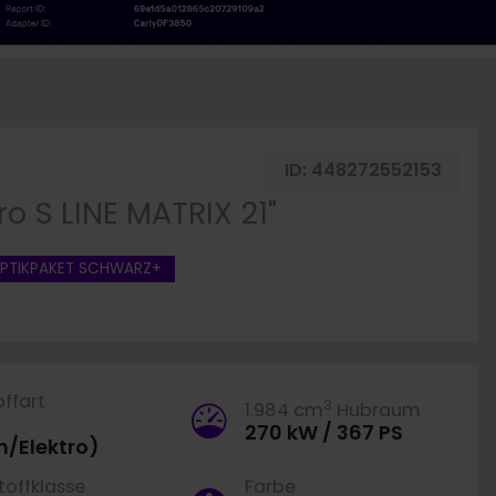
ID:
448272552153
o S LINE MATRIX 21"
PTIKPAKET SCHWARZ+
offart
3
1.984 cm
Hubraum
270 kW / 367 PS
n/Elektro)
offklasse
Farbe