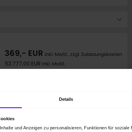
369,- EUR
inkl. MwSt., zzgl. Zulassungskosten
52.777,00 EUR
inkl. MwSt.
4.524,00 EUR
48.252,78 EUR
4,40 %
Details
4,49 %
10.000 km
Cookies
36 Monate
nhalte und Anzeigen zu personalisieren, Funktionen für soziale
54.159,69 EUR