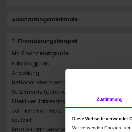
Ausstattungsmerkmale
4
Finanzierungsbeispiel
Mtl. Finanzierungsrate
Fahrzeugpreis
Anzahlung
Nettodarlehensbetrag
Sollzinssatz (gebunden) p.a.
Zustimmung
Effektiver Jahreszins
Jährliche Fahrleistung
Diese Webseite verwendet 
Laufzeit
Wir verwenden Cookies, um I
Brutto-Darlehensbetrag