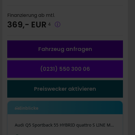
Finanzierung ab mtl.
369,- EUR
4
Fahrzeug a
nfragen
(0231) 550 300 06
Preiswecker aktivieren
Einblicke
Audi
Q5 Sportback
55 HYBRID quattro S LINE MATRIX 21"