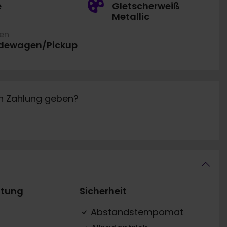
e
Gletscherweiß
Metallic
ren
dewagen/Pickup
in Zahlung geben?
ttung
Sicherheit
Abstandstempomat