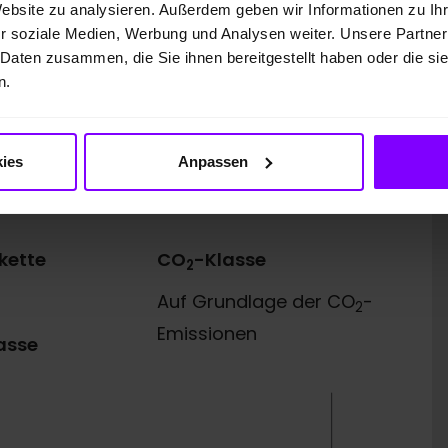
Website zu analysieren. Außerdem geben wir Informationen zu I
41.244,00 EUR
r soziale Medien, Werbung und Analysen weiter. Unsere Partner
 Daten zusammen, die Sie ihnen bereitgestellt haben oder die s
. 57, 38112 Braunschweig, für die wir als
n.
 die für den Abschluss der Finanzierung nötigen
usgesetzt.
ies
Anpassen
kette
CO
-Klasse
2
Auf Grundlage der CO
-
2
Emissionen
asse