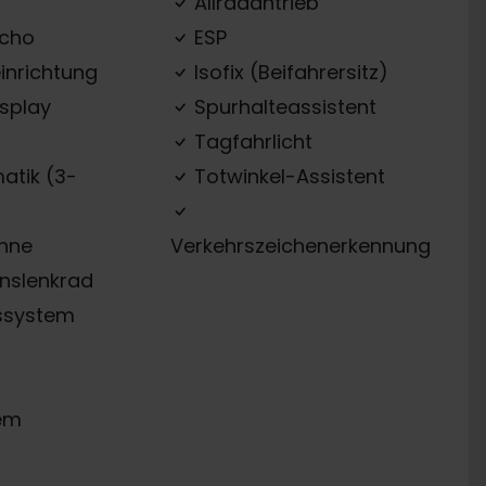
Allradantrieb
acho
ESP
inrichtung
Isofix (Beifahrersitz)
splay
Spurhalteassistent
Tagfahrlicht
atik (3-
Totwinkel-Assistent
ehne
Verkehrszeichenerkennung
onslenkrad
ssystem
em