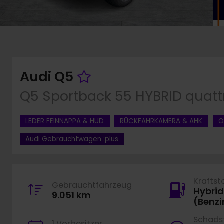
Fahrzeug merken
Audi Q5
Q5 Sportback 55 HYBRID quattr
LEDER FEINNAPPA & HUD
RÜCKFAHRKAMERA & AHK
O
Audi Gebrauchtwagen :plus
Kraftst
Gebrauchtfahrzeug
Hybrid
9.051 km
(Benzi
Schadst
1 Vorbesitzer