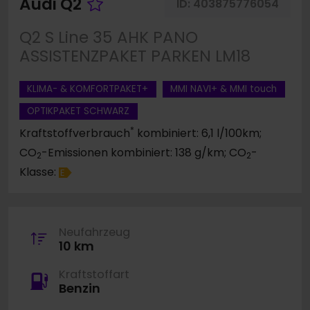
Fahrzeug merken
Audi Q2
ID:
403875776054
Q2 S Line 35 AHK PANO
ASSISTENZPAKET PARKEN LM18
KLIMA- & KOMFORTPAKET+
MMI NAVI+ & MMI touch
OPTIKPAKET SCHWARZ
*
Kraftstoffverbrauch
kombiniert: 6,1 l/100km;
CO
-Emissionen kombiniert: 138 g/km; CO
-
2
2
Klasse:
E
Neufahrzeug
10 km
Kraftstoffart
Benzin