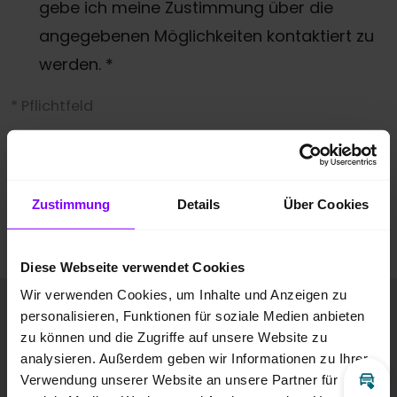
gebe ich meine Zustimmung über die
angegebenen Möglichkeiten kontaktiert zu
werden.
*
* Pflichtfeld
Anti-Roboter-Verifizierung
Hier klicken
Friendly
Captcha ⇗
Zustimmung
Details
Über Cookies
Anfrage absenden
Diese Webseite verwendet Cookies
Wir verwenden Cookies, um Inhalte und Anzeigen zu
Fahrzeugbilder
personalisieren, Funktionen für soziale Medien anbieten
zu können und die Zugriffe auf unsere Website zu
analysieren. Außerdem geben wir Informationen zu Ihrer
Verwendung unserer Website an unsere Partner für
Inz