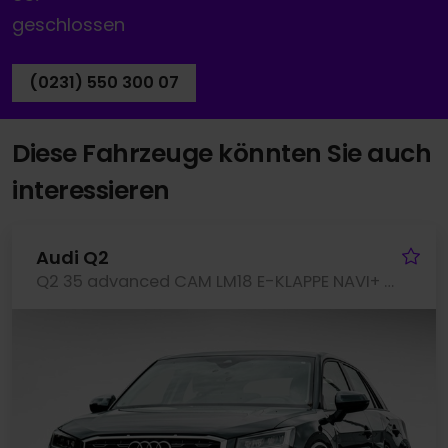
geschlossen
(0231) 550 300 07
Diese Fahrzeuge könnten Sie auch
interessieren
Fa
Audi Q2
Q2 35 advanced CAM LM18 E-KLAPPE NAVI+ SITZHEIZ.