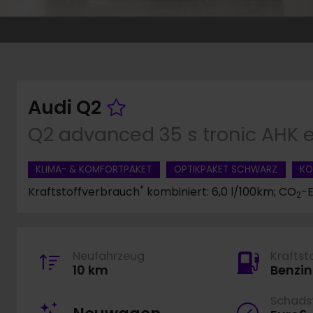
Fahrzeug merken
Audi Q2
Q2 advanced 35 s tronic AHK 
KLIMA- & KOMFORTPAKET
OPTIKPAKET SCHWARZ
KO
*
Kraftstoffverbrauch
kombiniert: 6,0 l/100km; CO
-E
2
Neufahrzeug
Kraftst
10 km
Benzin
Schadst