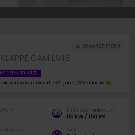
ID:
956845747054
eKLAPPE CAM LM18
MFORTPAKET SITZE
missionen kombiniert: 138 g/km; CO
-Klasse:
E
2
3
offart
1.498 cm
Hubraum
110 kW / 150 PS
offklasse
Farbe