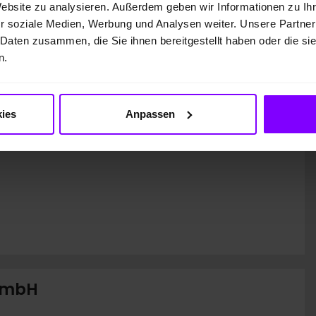
Website zu analysieren. Außerdem geben wir Informationen zu I
r soziale Medien, Werbung und Analysen weiter. Unsere Partner
 Daten zusammen, die Sie ihnen bereitgestellt haben oder die s
kette
CO
-Klasse
2
n.
Auf Grundlage der CO
-
2
Emissionen (kombiniert)
asse
ies
Anpassen
 GmbH