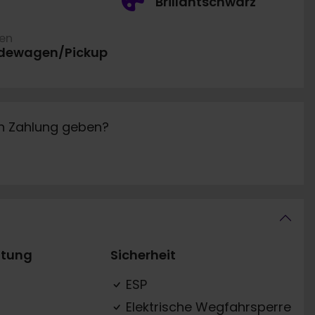
Brillantschwarz
ren
dewagen/Pickup
in Zahlung geben?
ttung
Sicherheit
ESP
Elektrische Wegfahrsperre