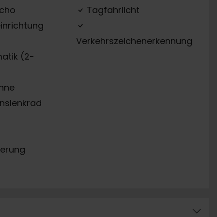
acho
Tagfahrlicht
inrichtung
Verkehrszeichenerkennung
atik (2-
ehne
onslenkrad
erung