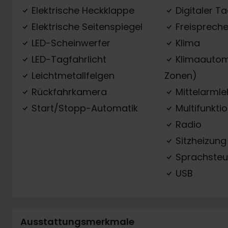
Elektrische Heckklappe
Digitaler T
Elektrische Seitenspiegel
Freispreche
LED-Scheinwerfer
Klima
LED-Tagfahrlicht
Klimaautom
Leichtmetallfelgen
Zonen)
Rückfahrkamera
Mittelarml
Start/Stopp-Automatik
Multifunkti
Radio
Sitzheizung
Sprachsteu
USB
Ausstattungsmerkmale