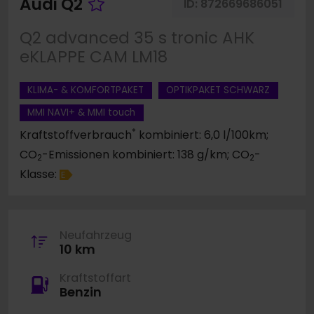
Fahrzeug merken
Audi Q2
ID:
872669686051
Q2 advanced 35 s tronic AHK
eKLAPPE CAM LM18
KLIMA- & KOMFORTPAKET
OPTIKPAKET SCHWARZ
MMI NAVI+ & MMI touch
*
Kraftstoffverbrauch
kombiniert: 6,0 l/100km;
CO
-Emissionen kombiniert: 138 g/km; CO
-
2
2
Klasse:
E
Neufahrzeug
10 km
Kraftstoffart
Benzin