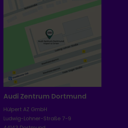
Audi Zentrum Dortmund
Hülpert AZ GmbH
Ludwig-Lohner-Straße 7-9
44143 Dortmund