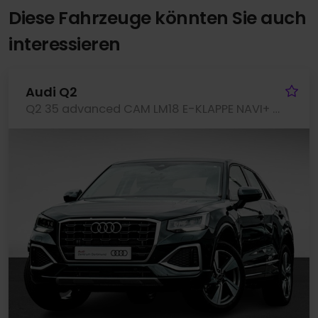
Diese Fahrzeuge könnten Sie auch
interessieren
Fa
Audi Q2
Q2 35 advanced CAM LM18 E-KLAPPE NAVI+ SITZHEIZ.