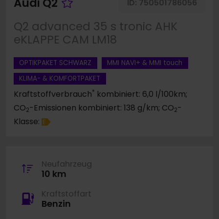
Fahrzeug merken
Audi Q2
ID:
750501786056
Q2 advanced 35 s tronic AHK
eKLAPPE CAM LM18
OPTIKPAKET SCHWARZ
MMI NAVI+ & MMI touch
KLIMA- & KOMFORTPAKET
*
Kraftstoffverbrauch
kombiniert: 6,0 l/100km;
CO
-Emissionen kombiniert: 138 g/km; CO
-
2
2
Klasse:
E
Neufahrzeug
10 km
Kraftstoffart
Benzin