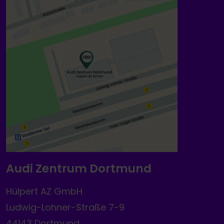
Audi Zentrum Dortmund
Hülpert AZ GmbH
Ludwig-Lohner-Straße 7-9
44143 Dortmund