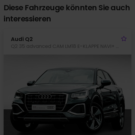
Diese Fahrzeuge könnten Sie auch
interessieren
Fa
Audi Q2
Q2 35 advanced CAM LM18 E-KLAPPE NAVI+ SITZHEIZ.