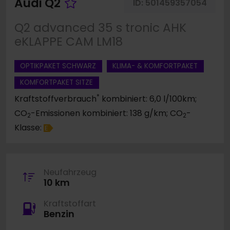
Fahrzeug merken
Audi Q2
ID:
501459357054
Q2 advanced 35 s tronic AHK
eKLAPPE CAM LM18
OPTIKPAKET SCHWARZ
KLIMA- & KOMFORTPAKET
KOMFORTPAKET SITZE
*
Kraftstoffverbrauch
kombiniert: 6,0 l/100km;
CO
-Emissionen kombiniert: 138 g/km; CO
-
2
2
Klasse:
E
Neufahrzeug
10 km
Kraftstoffart
Benzin