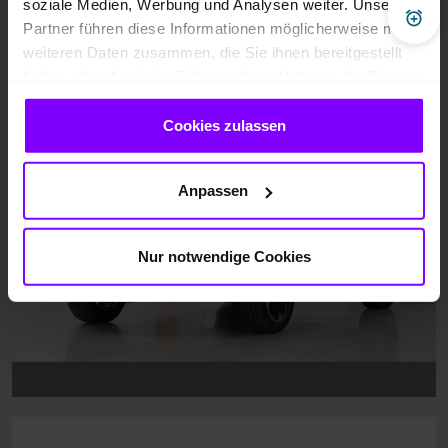
soziale Medien, Werbung und Analysen weiter. Unsere
Pre
Partner führen diese Informationen möglicherweise mit
weiteren Daten zusammen, die Sie ihnen bereitgestellt
haben oder die sie im Rahmen Ihrer Nutzung der Dienste
gesammelt haben.
Cookies zulassen
Anpassen
Nur notwendige Cookies