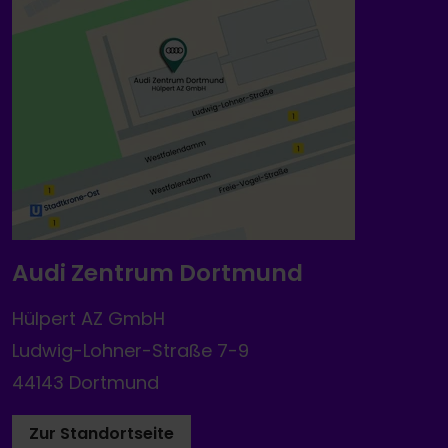
Audi Zentrum Dortmund
Hülpert AZ GmbH
Ludwig-Lohner-Straße 7-9
44143 Dortmund
Zur Standortseite