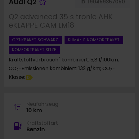
Fahrzeug merken
Audi Q2
ID:
190459357050
Q2 advanced 35 s tronic AHK
eKLAPPE CAM LM18
OPTIKPAKET SCHWARZ
KLIMA- & KOMFORTPAKET
KOMFORTPAKET SITZE
*
Kraftstoffverbrauch
kombiniert: 5,8 l/100km;
CO
-Emissionen kombiniert: 132 g/km; CO
-
2
2
Klasse:
D
Neufahrzeug
10 km
Kraftstoffart
Benzin