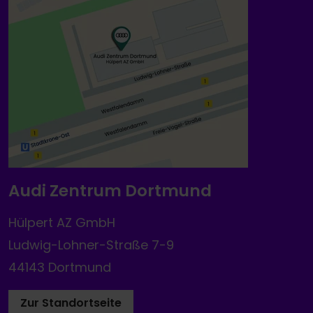
Audi Zentrum Dortmund
Hülpert AZ GmbH
Ludwig-Lohner-Straße 7-9
44143 Dortmund
Zur Standortseite