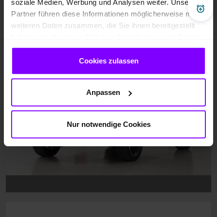
soziale Medien, Werbung und Analysen weiter. Unsere
Pre
Partner führen diese Informationen möglicherweise mit
weiteren Daten zusammen, die Sie ihnen bereitgestellt
haben oder die sie im Rahmen Ihrer Nutzung der Dienste
gesammelt haben.
Cookies zulassen
Anpassen
Nur notwendige Cookies