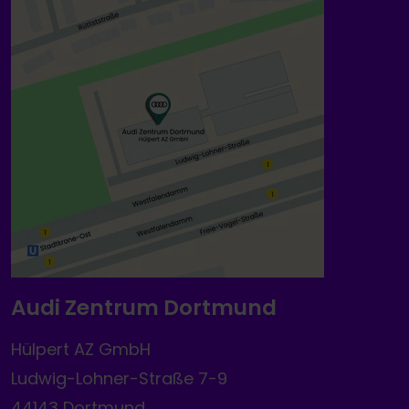
Audi Zentrum Dortmund
Hülpert AZ GmbH
Ludwig-Lohner-Straße 7-9
44143 Dortmund