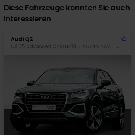
Diese Fahrzeuge könnten Sie auch
interessieren
Fa
Audi Q2
Q2 35 advanced CAM LM18 E-KLAPPE NAVI+ SITZHEIZ.