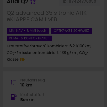
Fahrzeug merken
Audi Q2
ID:
117424776050
Q2 advanced 35 s tronic AHK
eKLAPPE CAM LM18
MMI NAVI+ & MMI touch
OPTIKPAKET SCHWARZ
KLIMA- & KOMFORTPAKET
*
Kraftstoffverbrauch
kombiniert: 6,2 l/100km;
CO
-Emissionen kombiniert: 138 g/km; CO
-
2
2
Klasse:
E
Neufahrzeug
10 km
Kraftstoffart
Benzin