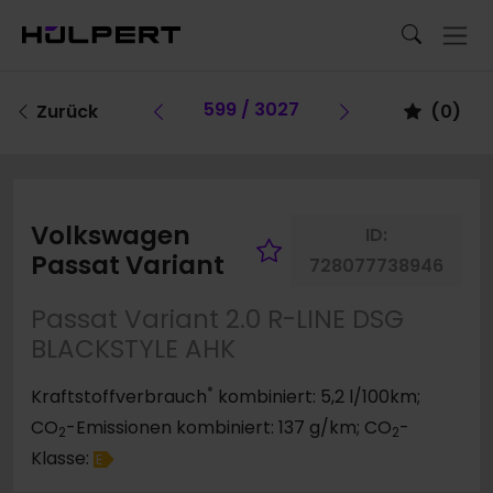
Vorheriges Fahrzeug
599 / 3027
Vorheriges F
Zurück
(
0
)
Volkswagen
ID:
Fahrzeug merk
Passat Variant
728077738946
Passat Variant 2.0 R-LINE DSG
BLACKSTYLE AHK
*
Kraftstoffverbrauch
kombiniert: 5,2 l/100km;
CO
-Emissionen kombiniert: 137 g/km; CO
-
2
2
Klasse:
E