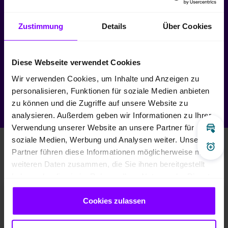
Mo - Fr:
09:00
-
18:00 Uhr
Zustimmung
Details
Über Cookies
Sa:
09:00
-
13:00 Uhr
Diese Webseite verwendet Cookies
So:
geschlossen
Wir verwenden Cookies, um Inhalte und Anzeigen zu
personalisieren, Funktionen für soziale Medien anbieten
zu können und die Zugriffe auf unsere Website zu
(0231) 550 3000-2
analysieren. Außerdem geben wir Informationen zu Ihrer
Verwendung unserer Website an unsere Partner für
Inz
soziale Medien, Werbung und Analysen weiter. Unsere
Diese Fahrzeuge könnten Sie auch
Pre
Partner führen diese Informationen möglicherweise mit
interessieren
weiteren Daten zusammen, die Sie ihnen bereitgestellt
haben oder die sie im Rahmen Ihrer Nutzung der Dienste
gesammelt haben.
Fa
Volkswagen Passat Variant
Cookies zulassen
Passat Variant 2.0 BUSINESS CAM ACC NAVI SITZHZ.