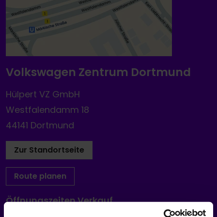
Volkswagen Zentrum Dortmund
Hülpert VZ GmbH
Westfalendamm 18
44141 Dortmund
Zur Standortseite
Route planen
Öffnungszeiten Verkauf