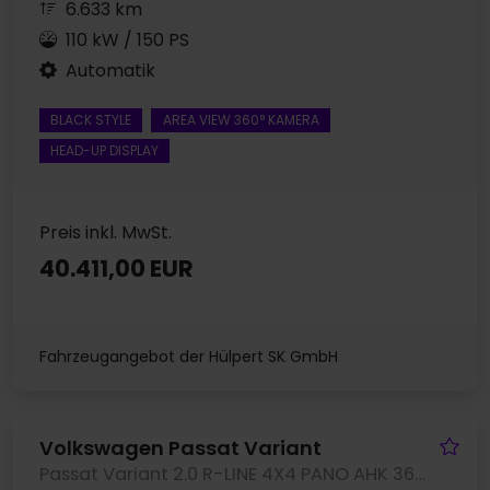
6.633 km
110 kW / 150 PS
Automatik
BLACK STYLE
AREA VIEW 360° KAMERA
HEAD-UP DISPLAY
Preis inkl. MwSt.
40.411,00 EUR
Fahrzeugangebot der Hülpert SK GmbH
Fa
Volkswagen Passat Variant
Passat Variant 2.0 R-LINE 4X4 PANO AHK 360CAM LM19