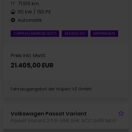
71.515 km
110 kW / 150 PS
Automatik
CARPLAY/ANDROID AUTO
KEYLESS GO
EINPARKHILFE
Preis inkl. MwSt.
21.405,00 EUR
Fahrzeugangebot der Hülpert VZ GmbH
Fa
Volkswagen Passat Variant
Passat Variant 2.0 R-LINE AHK ACC LM18 NAVI