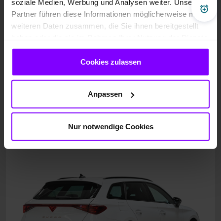
soziale Medien, Werbung und Analysen weiter. Unsere
Pre
Partner führen diese Informationen möglicherweise mit
weiteren Daten zusammen, die Sie ihnen bereitgestellt
haben oder die sie im Rahmen Ihrer Nutzung der Dienste
gesammelt haben.
Cookies zulassen
Anpassen
Nur notwendige Cookies