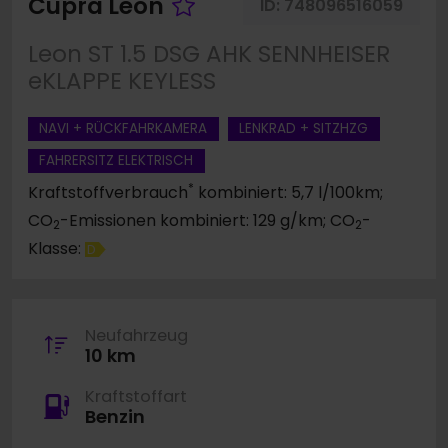
Fahrzeug merken
Cupra Leon
ID:
748096516059
Leon ST 1.5 DSG AHK SENNHEISER
eKLAPPE KEYLESS
NAVI + RÜCKFAHRKAMERA
LENKRAD + SITZHZG
FAHRERSITZ ELEKTRISCH
*
Kraftstoffverbrauch
kombiniert: 5,7 l/100km;
CO
-Emissionen kombiniert: 129 g/km; CO
-
2
2
Klasse:
D
Neufahrzeug
10 km
Kraftstoffart
Benzin