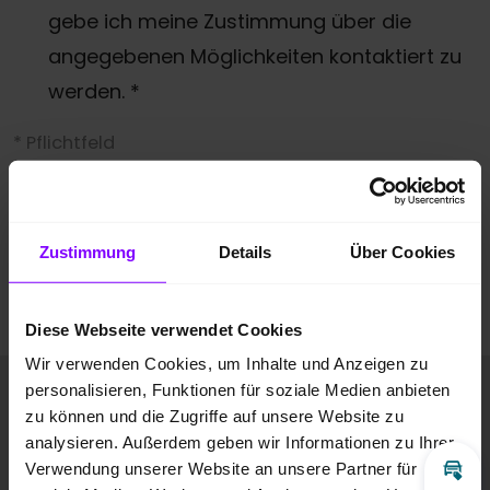
gebe ich meine Zustimmung über die
angegebenen Möglichkeiten kontaktiert zu
werden.
*
* Pflichtfeld
Anti-Roboter-Verifizierung
Hier klicken
Friendly
Captcha ⇗
Zustimmung
Details
Über Cookies
Anfrage absenden
Diese Webseite verwendet Cookies
Wir verwenden Cookies, um Inhalte und Anzeigen zu
Fahrzeugbilder
personalisieren, Funktionen für soziale Medien anbieten
zu können und die Zugriffe auf unsere Website zu
analysieren. Außerdem geben wir Informationen zu Ihrer
Verwendung unserer Website an unsere Partner für
Inz