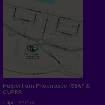
Hülpert am Phoenixsee | SEAT &
CUPRA
Hülpert SK GmbH