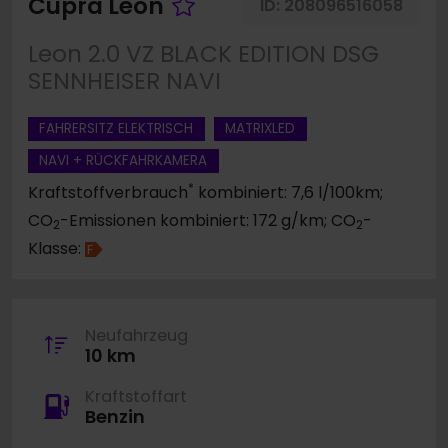
Fahrzeug merken
Cupra Leon
ID:
208096516058
Leon 2.0 VZ BLACK EDITION DSG
SENNHEISER NAVI
FAHRERSITZ ELEKTRISCH
MATRIXLED
NAVI + RÜCKFAHRKAMERA
*
Kraftstoffverbrauch
kombiniert: 7,6 l/100km;
CO
-Emissionen kombiniert: 172 g/km; CO
-
2
2
Klasse:
F
Neufahrzeug
10 km
Kraftstoffart
Benzin