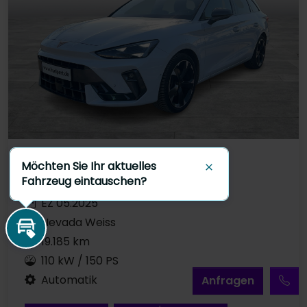
Gebrauchtfahrzeug
Möchten Sie Ihr aktuelles
Schließen
Fahrzeug eintauschen?
Diesel
EZ 05.2025
Nevada Weiss
Inzahlungnahme
19.185 km
110 kW / 150 PS
Automatik
A
nfragen