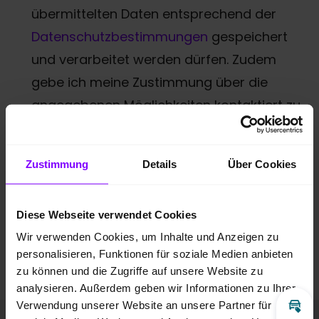
übermittelten Daten entsprechend der
Datenschutzbestimmungen
gespeichert
und verarbeitet werden dürfen. Zudem
gebe ich meine Zustimmung über die
angegebenen Möglichkeiten kontaktiert zu
werden.
*
* Pflichtfeld
Zustimmung
Details
Über Cookies
Anti-Roboter-Verifizierung
Hier klicken
Diese Webseite verwendet Cookies
Friendly
Captcha ⇗
Wir verwenden Cookies, um Inhalte und Anzeigen zu
personalisieren, Funktionen für soziale Medien anbieten
Anfrage absenden
zu können und die Zugriffe auf unsere Website zu
analysieren. Außerdem geben wir Informationen zu Ihrer
Verwendung unserer Website an unsere Partner für
Inz