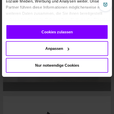
Fahrzeugbilder
soziale Medien, Werbung und Analysen weiter. Unsere
Pre
Partner führen diese Informationen möglicherweise mit
weiteren Daten zusammen, die Sie ihnen bereitgestellt
haben oder die sie im Rahmen Ihrer Nutzung der Dienste
gesammelt haben.
Cookies zulassen
Anpassen
Nur notwendige Cookies