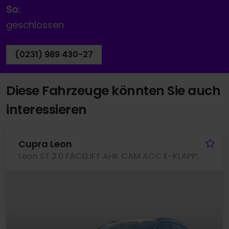
So:
geschlossen
(0231) 989 430-27
Diese Fahrzeuge könnten Sie auch
interessieren
Fa
Cupra Leon
Leon ST 2.0 FACELIFT AHK CAM ACC E-KLAPPE NAVI