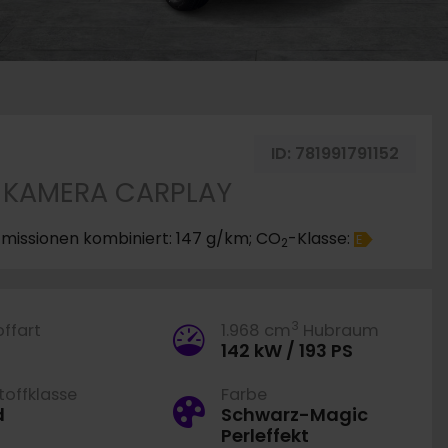
rken
ID:
781991791152
K KAMERA CARPLAY
missionen kombiniert: 147 g/km; CO
-Klasse:
E
2
3
offart
1.968 cm
Hubraum
142 kW / 193 PS
offklasse
Farbe
d
Schwarz-Magic
Perleffekt