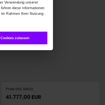
hrer Verwendung unserer
 führen diese Informationen
ie im Rahmen Ihrer Nutzung
Cookies zulassen
Preis inkl. MwSt.
41.777,00 EUR