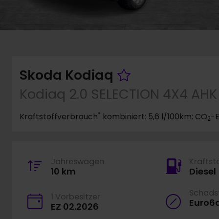
Fahrzeug me
Skoda Kodiaq
Kodiaq 2.0 SELECTION 4X4 AH
*
Kraftstoffverbrauch
kombiniert: 5,6 l/100km; CO
-E
2
Jahreswagen
Kraftst
10 km
Diesel
Schadst
1 Vorbesitzer
Euro6
EZ 02.2026