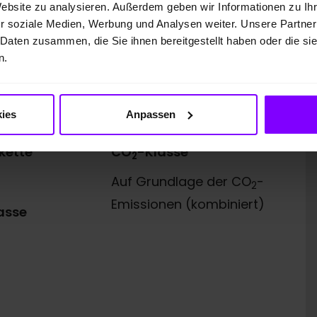
Website zu analysieren. Außerdem geben wir Informationen zu I
. 57, 38112 Braunschweig, für die wir als
r soziale Medien, Werbung und Analysen weiter. Unsere Partner
 die für den Abschluss der Finanzierung nötigen
 Daten zusammen, die Sie ihnen bereitgestellt haben oder die s
n.
usgesetzt.
ies
Anpassen
kette
CO
-Klasse
2
Auf Grundlage der CO
-
2
Emissionen (kombiniert)
asse