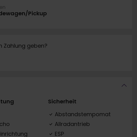
ren
dewagen/Pickup
in Zahlung geben?
ttung
Sicherheit
Abstandstempomat
acho
Allradantrieb
inrichtung
ESP