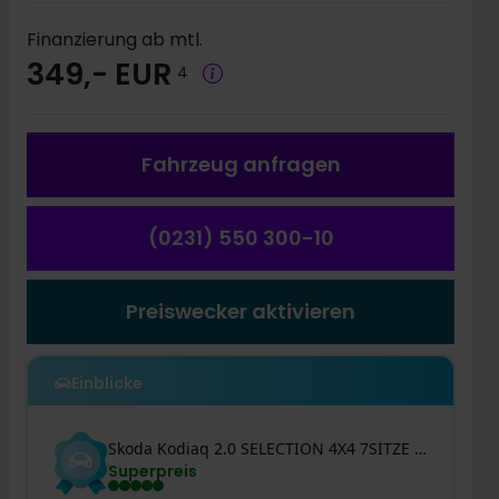
Finanzierung ab mtl.
349,- EUR
4
Fahrzeug a
nfragen
(0231) 550 300-10
Preiswecker aktivieren
Einblicke
Skoda
Kodiaq
2.0 SELECTION 4X4 7SITZE AHK CAM ACC LM19
Superpreis