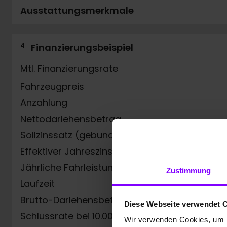
Ausstattungsmerkmale
4
Finanzierungsbeispiel
Mtl. Finanzierungsrate
Fahrzeugpreis
Anzahlung
Nettodarlehensbetrag
Sollzinssatz (gebunden) p.a.
Effektiver Jahreszins
Jährliche Fahrleistung
Zustimmung
Laufzeit
Brutto-Darlehensbetrag
Diese Webseite verwendet 
Schlussrate bei 10.000 km/Jahr
Wir verwenden Cookies, um I