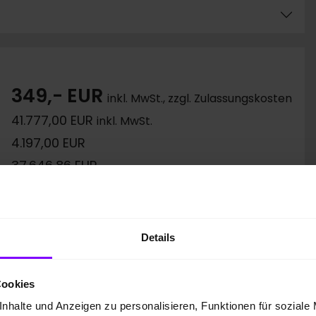
349,- EUR
inkl. MwSt., zzgl. Zulassungskosten
41.777,00 EUR
inkl. MwSt.
4.197,00 EUR
37.646,86 EUR
5,83 %
5,99 %
10.000 km
Details
48 Monate
45.446,56 EUR
Cookies
29.043,00 EUR
nhalte und Anzeigen zu personalisieren, Funktionen für soziale