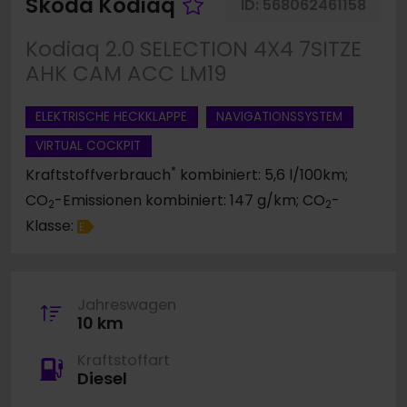
Fahrzeug merken
Skoda Kodiaq
ID:
568062461158
Kodiaq 2.0 SELECTION 4X4 7SITZE
AHK CAM ACC LM19
ELEKTRISCHE HECKKLAPPE
NAVIGATIONSSYSTEM
VIRTUAL COCKPIT
*
Kraftstoffverbrauch
kombiniert: 5,6 l/100km;
CO
-Emissionen kombiniert: 147 g/km; CO
-
2
2
Klasse:
E
Jahreswagen
10 km
Kraftstoffart
Diesel