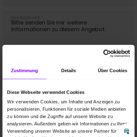
Ihre Nachricht
*
Ja, bitte melden Sie mich für den
Zustimmung
Details
Über Cookies
Newsletter an.
Ich bin damit einverstanden, dass die
Diese Webseite verwendet Cookies
übermittelten Daten entsprechend der
Wir verwenden Cookies, um Inhalte und Anzeigen zu
personalisieren, Funktionen für soziale Medien anbieten
Datenschutzbestimmungen
gespeichert
zu können und die Zugriffe auf unsere Website zu
und verarbeitet werden dürfen. Zudem
analysieren. Außerdem geben wir Informationen zu Ihrer
gebe ich meine Zustimmung über die
Verwendung unserer Website an unsere Partner für
Inz