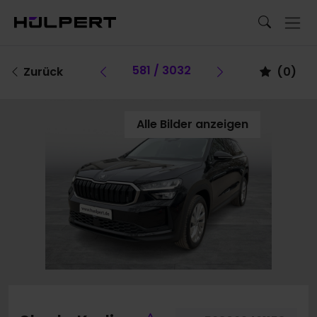
Vorheriges Fahrzeug
581 / 3032
Vorheriges Fa
Zurück
(
0
)
Alle Bilder anzeigen