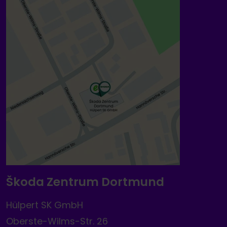
Škoda Zentrum Dortmund
Hülpert SK GmbH
Oberste-Wilms-Str. 26