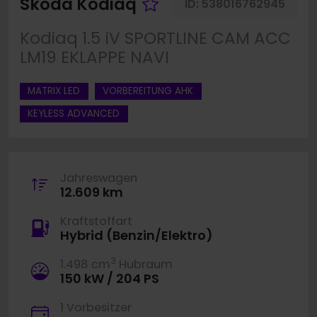
Fahrzeug merken
Skoda Kodiaq
ID:
538016762945
Kodiaq 1.5 iV SPORTLINE CAM ACC
LM19 EKLAPPE NAVI
MATRIX LED
VORBEREITUNG AHK
KEYLESS ADVANCED
Jahreswagen
12.609 km
Kraftstoffart
Hybrid (Benzin/Elektro)
3
1.498 cm
Hubraum
150 kW / 204 PS
1 Vorbesitzer