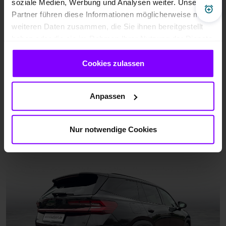
soziale Medien, Werbung und Analysen weiter. Unsere
Pre
Partner führen diese Informationen möglicherweise mit
weiteren Daten zusammen, die Sie ihnen bereitgestellt
haben oder die sie im Rahmen Ihrer Nutzung der Dienste
gesammelt haben.
Cookies zulassen
Anpassen
Nur notwendige Cookies