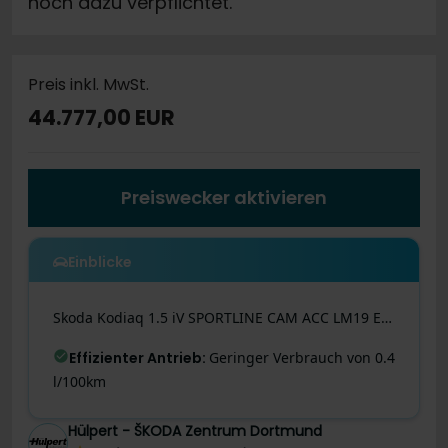
noch dazu verpflichtet.
Preis inkl. MwSt.
44.777,00 EUR
Preiswecker aktivieren
Einblicke
Skoda
Kodiaq
1.5 iV SPORTLINE CAM ACC LM19 EKLAPPE NAVI
Effizienter Antrieb
:
Geringer Verbrauch von 0.4
l/100km
Hülpert - ŠKODA Zentrum Dortmund