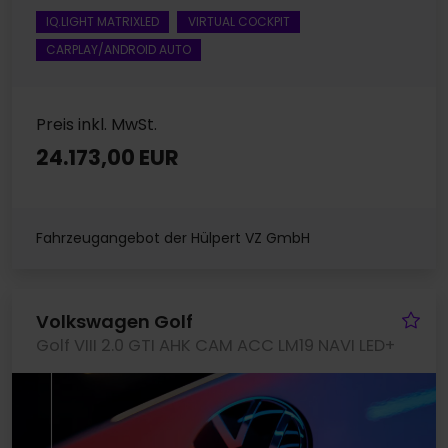
IQ.LIGHT MATRIXLED
VIRTUAL COCKPIT
CARPLAY/ANDROID AUTO
Preis inkl. MwSt.
24.173,00 EUR
Fahrzeugangebot der Hülpert VZ GmbH
Fa
Volkswagen Golf
Golf VIII 2.0 GTI AHK CAM ACC LM19 NAVI LED+