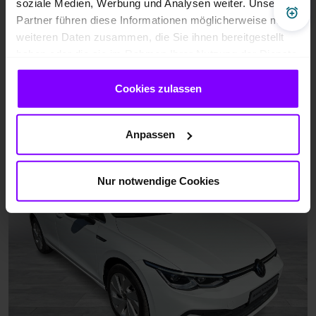
soziale Medien, Werbung und Analysen weiter. Unsere
Pre
Partner führen diese Informationen möglicherweise mit
weiteren Daten zusammen, die Sie ihnen bereitgestellt
haben oder die sie im Rahmen Ihrer Nutzung der Dienste
gesammelt haben.
Cookies zulassen
Anpassen
Nur notwendige Cookies