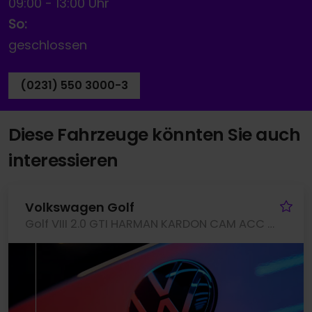
09:00
-
13:00 Uhr
So:
geschlossen
(0231) 550 3000-3
Diese Fahrzeuge könnten Sie auch
interessieren
Fa
Volkswagen Golf
Golf VIII 2.0 GTI HARMAN KARDON CAM ACC LM19 NAVI