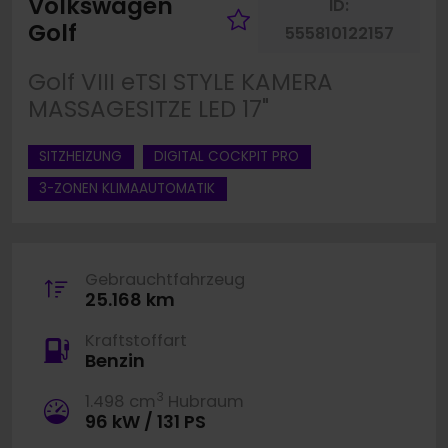
Volkswagen
ID:
Fahrzeug merke
Golf
555810122157
Golf VIII eTSI STYLE KAMERA
MASSAGESITZE LED 17"
SITZHEIZUNG
DIGITAL COCKPIT PRO
3-ZONEN KLIMAAUTOMATIK
Gebrauchtfahrzeug
25.168 km
Kraftstoffart
Benzin
3
1.498 cm
Hubraum
96 kW / 131 PS