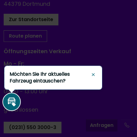
44379 Dortmund
Zur Standortseite
Route planen
Öffnungszeiten Verkauf
Mo - Fr:
09:00
-
18:00 Uhr
Möchten Sie Ihr aktuelles
Schließen
Fahrzeug eintauschen?
Sa:
09:00
-
13:00 Uhr
So:
Inzahlungnahme
geschlossen
A
nfragen
(0231) 550 3000-3