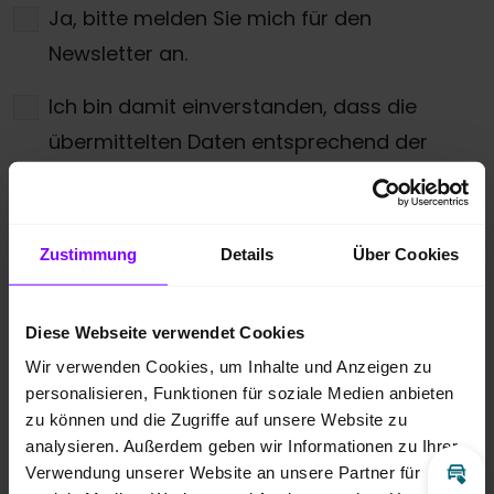
Ja, bitte melden Sie mich für den
Newsletter an.
Ich bin damit einverstanden, dass die
übermittelten Daten entsprechend der
Datenschutzbestimmungen
gespeichert
und verarbeitet werden dürfen. Zudem
gebe ich meine Zustimmung über die
Zustimmung
Details
Über Cookies
angegebenen Möglichkeiten kontaktiert zu
werden.
*
Diese Webseite verwendet Cookies
Wir verwenden Cookies, um Inhalte und Anzeigen zu
* Pflichtfeld
personalisieren, Funktionen für soziale Medien anbieten
zu können und die Zugriffe auf unsere Website zu
Anti-Roboter-Verifizierung
Hier klicken
analysieren. Außerdem geben wir Informationen zu Ihrer
Friendly
Captcha ⇗
Verwendung unserer Website an unsere Partner für
Inz