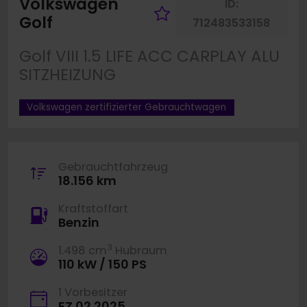
Volkswagen
ID:
Fahrzeug merke
Golf
712483533158
Golf VIII 1.5 LIFE ACC CARPLAY ALU
SITZHEIZUNG
Volkswagen zertifizierter Gebrauchtwagen
Gebrauchtfahrzeug
18.156 km
Kraftstoffart
Benzin
3
1.498 cm
Hubraum
110 kW / 150 PS
1 Vorbesitzer
EZ 02.2025