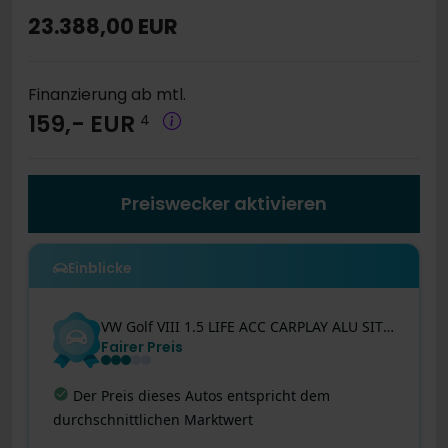
23.388,00 EUR
Finanzierung ab mtl.
159,- EUR
4
Preiswecker aktivieren
Einblicke
VW
Golf VIII
1.5 LIFE ACC CARPLAY ALU SITZHEIZUNG
Fairer Preis
Letzte Preisänderung
:
Dieses Angebot wurde
gerade noch besser! Der Preis wurde vor 7 Tagen
um 223 € reduziert.