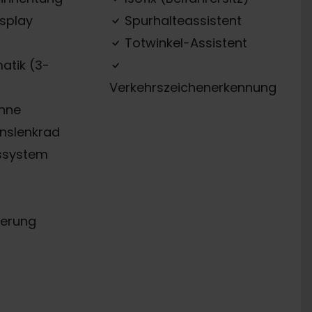
splay
Spurhalteassistent
Totwinkel-Assistent
atik (3-
Verkehrszeichenerkennung
ehne
onslenkrad
ssystem
erung