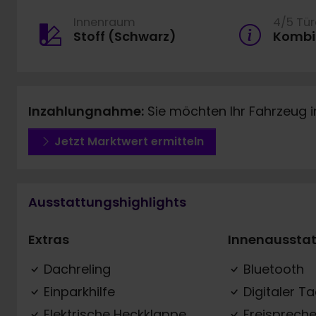
Innenraum
4/5 Tü
Stoff (Schwarz)
Kombi
Inzahlungnahme:
Sie möchten Ihr Fahrzeug 
Jetzt Marktwert ermitteln
Ausstattungshighlights
Extras
Innenaussta
Dachreling
Bluetooth
Einparkhilfe
Digitaler T
Elektrische Heckklappe
Freispreche