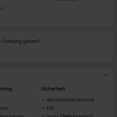
ren
in Zahlung geben?
ttung
Sicherheit
Abstandstempomat
acho
ESP
inrichtung
Isofix (Beifahrersitz)