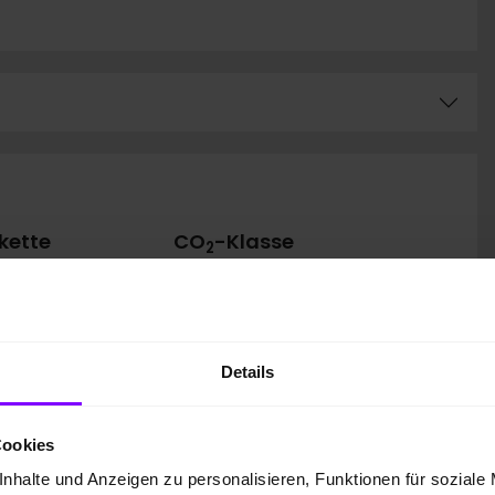
kette
CO
-Klasse
2
Auf Grundlage der CO
-
2
Emissionen (kombiniert)
asse
Details
Cookies
nhalte und Anzeigen zu personalisieren, Funktionen für soziale