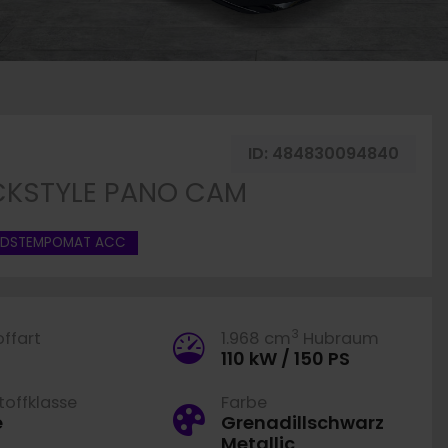
ahrzeug merken
ID:
484830094840
BLACKSTYLE PANO CAM
NDSTEMPOMAT ACC
3
offart
1.968 cm
Hubraum
110 kW / 150 PS
offklasse
Farbe
e
Grenadillschwarz
Metallic