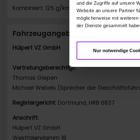
und die Zugriffe auf unsere 
Kombiniert: 125 g/km
Website an unsere Partner fü
möglicherweise mit weiteren
der Dienste gesammelt habe
Fahrzeugangebot der Hülpert VZ
Hülpert VZ GmbH
Nur notwendige Cook
Vertretungsberechtigt:
Thomas Giepen
Michael Webels (Sprecher der Geschäftsführ
Registergericht:
Dortmund, HRB 6837
Anschrift:
Hülpert VZ GmbH
Westfalendamm 18