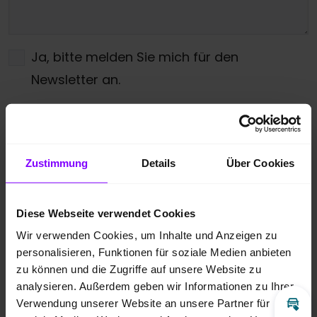
Ja, bitte melden Sie mich für den
Newsletter an.
Ich bin damit einverstanden, dass die
übermittelten Daten entsprechend der
Datenschutzbestimmungen
gespeichert
Zustimmung
Details
Über Cookies
und verarbeitet werden dürfen. Zudem
gebe ich meine Zustimmung über die
Diese Webseite verwendet Cookies
angegebenen Möglichkeiten kontaktiert zu
Wir verwenden Cookies, um Inhalte und Anzeigen zu
werden.
*
personalisieren, Funktionen für soziale Medien anbieten
zu können und die Zugriffe auf unsere Website zu
* Pflichtfeld
analysieren. Außerdem geben wir Informationen zu Ihrer
Verwendung unserer Website an unsere Partner für
Inz