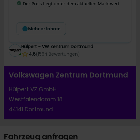
Letzte Preisänderung
:
Dieses Angebot wurde
gerade noch besser! Der Preis wurde vor 6 Tagen
um 446 € reduziert.
Mehr erfahren
Hülpert - VW Zentrum Dortmund
4.6
(
1564
Bewertungen
)
Volkswagen Zentrum Dortmund
Hülpert VZ GmbH
Westfalendamm 18
44141 Dortmund
Fahrzeug anfragen