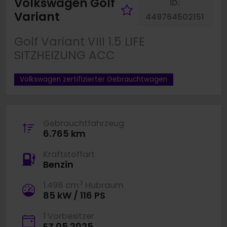
Volkswagen Golf
ID:
Fahrzeug merk
Variant
449764502151
Golf Variant VIII 1.5 LIFE
SITZHEIZUNG ACC
Volkswagen zertifizierter Gebrauchtwagen
Gebrauchtfahrzeug
6.765 km
Kraftstoffart
Benzin
3
1.498 cm
Hubraum
85 kW / 116 PS
1 Vorbesitzer
EZ 05.2025