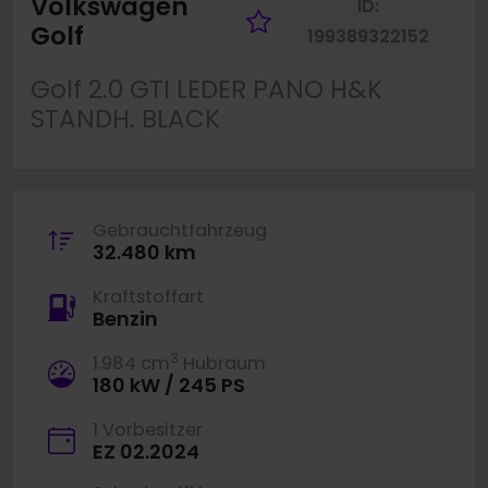
Volkswagen
ID:
Fahrzeug merke
Golf
199389322152
Golf 2.0 GTI LEDER PANO H&K
STANDH. BLACK
Gebrauchtfahrzeug
32.480 km
Kraftstoffart
Benzin
3
1.984 cm
Hubraum
180 kW / 245 PS
1 Vorbesitzer
EZ 02.2024