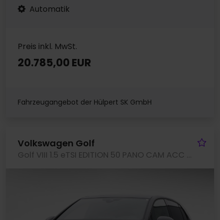
Automatik
Preis inkl. MwSt.
20.785,00 EUR
Fahrzeugangebot der Hülpert SK GmbH
Fa
Volkswagen Golf
Golf VIII 1.5 eTSI EDITION 50 PANO CAM ACC LM18