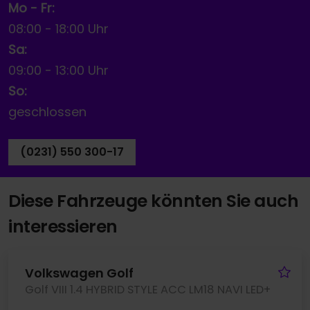
Mo - Fr:
08:00
-
18:00 Uhr
Sa:
09:00
-
13:00 Uhr
So:
geschlossen
(0231) 550 300-17
Diese Fahrzeuge könnten Sie auch
interessieren
Fa
Volkswagen Golf
Golf VIII 1.4 HYBRID STYLE ACC LM18 NAVI LED+