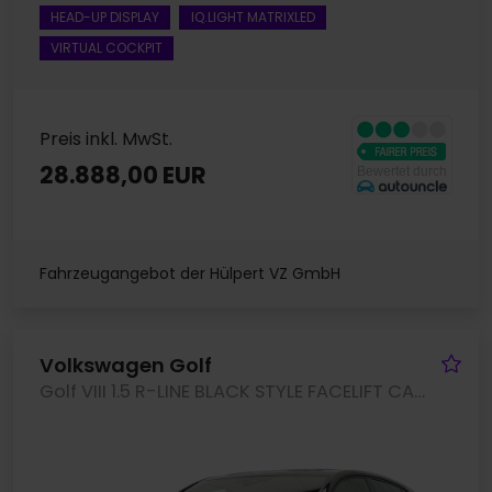
HEAD-UP DISPLAY
IQ.LIGHT MATRIXLED
VIRTUAL COCKPIT
Preis inkl. MwSt.
28.888,00 EUR
Fahrzeugangebot der Hülpert VZ GmbH
Fa
Volkswagen Golf
Golf VIII 1.5 R-LINE BLACK STYLE FACELIFT CAM ACC LM18 NAVI