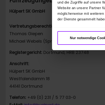
Fahrzeugangebot der Hülpert SK
und die Zugriffe auf unsere 
Website an unsere Partner fü
Hülpert SK GmbH
möglicherweise mit weiteren
der Dienste gesammelt habe
Vertretungsberechtigt:
Thomas Giepen
Nur notwendige Cook
Michael Webels (Sprecher der Geschäftsführ
Registergericht:
Dortmund, HRB 23748
Anschrift:
Hülpert SK GmbH
Westfalendamm 18
44141 Dortmund
Telefon:
+49 (0) 231 / 5 77 03-0
E-Mail:
info@huelpert.de