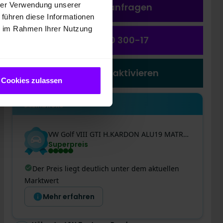
hrer Verwendung unserer
Fahrzeug a
nfragen
 führen diese Informationen
ie im Rahmen Ihrer Nutzung
(0231) 550 300-17
Preiswecker aktivieren
Cookies zulassen
Einblicke
VW
Golf VIII
GTI H.KARDON ALU19 MATRIX PANO BLACK
Superpreis
Der Preis liegt deutlich unter dem aktuellen
Marktwert
Mehr erfahren