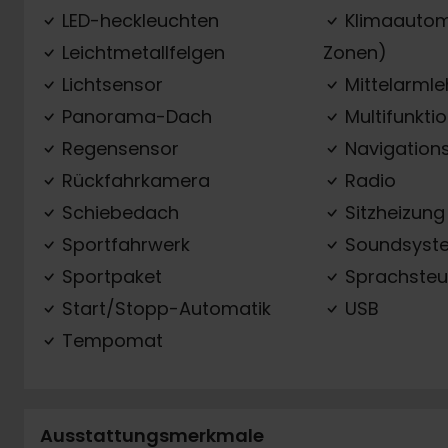
LED-heckleuchten
Klimaautom
Leichtmetallfelgen
Zonen)
Lichtsensor
Mittelarml
Panorama-Dach
Multifunkti
Regensensor
Navigation
Rückfahrkamera
Radio
Schiebedach
Sitzheizung
Sportfahrwerk
Soundsyst
Sportpaket
Sprachsteu
Start/Stopp-Automatik
USB
Tempomat
Ausstattungsmerkmale