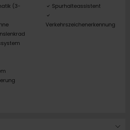
atik (3-
Spurhalteassistent
ehne
Verkehrszeichenerkennung
onslenkrad
ssystem
em
erung