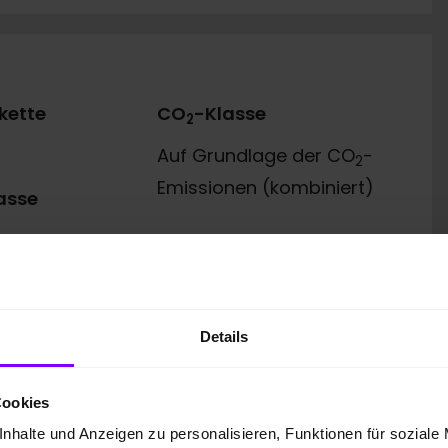
kette
CO
-Klasse
2
Auf Grundlage der CO
-
2
Emissionen (kombiniert)
asse
Details
Cookies
nhalte und Anzeigen zu personalisieren, Funktionen für soziale