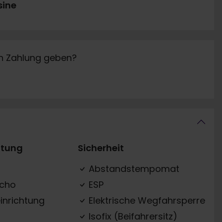
sine
in Zahlung geben?
ttung
Sicherheit
Abstandstempomat
acho
ESP
inrichtung
Elektrische Wegfahrsperre
Isofix (Beifahrersitz)