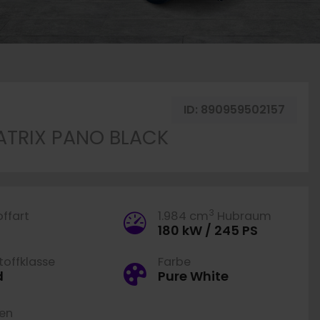
 merken
ID:
890959502157
MATRIX PANO BLACK
3
offart
1.984 cm
Hubraum
180 kW / 245 PS
offklasse
Farbe
d
Pure White
ren