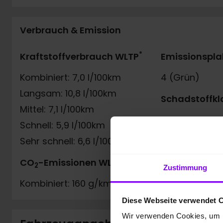
Verbrauch & Emission
*
Kraftstoffverbrauch WLTP
Emissionspla
Kombiniert: 7,0 l/100km
4 (Grün)
Langsam: 10,8 l/100km
Schadstoffkl
Mittel: 7,1 l/100km
Euro6d
Schnell: 5,9 l/100km
Sehr schnell: 6,6 l/100km
*
CO
-Emissionen WLTP
2
Zustimmung
Kombiniert: 160 g/km
Diese Webseite verwendet 
Wir verwenden Cookies, um I