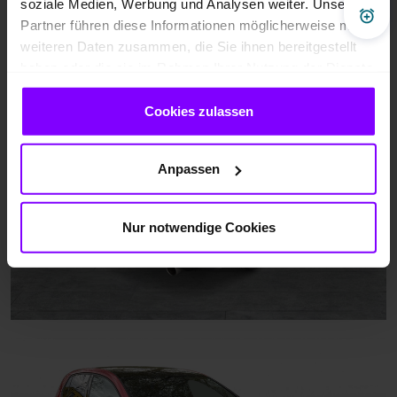
soziale Medien, Werbung und Analysen weiter. Unsere
Pre
Partner führen diese Informationen möglicherweise mit
weiteren Daten zusammen, die Sie ihnen bereitgestellt
haben oder die sie im Rahmen Ihrer Nutzung der Dienste
gesammelt haben.
Cookies zulassen
Anpassen
Nur notwendige Cookies