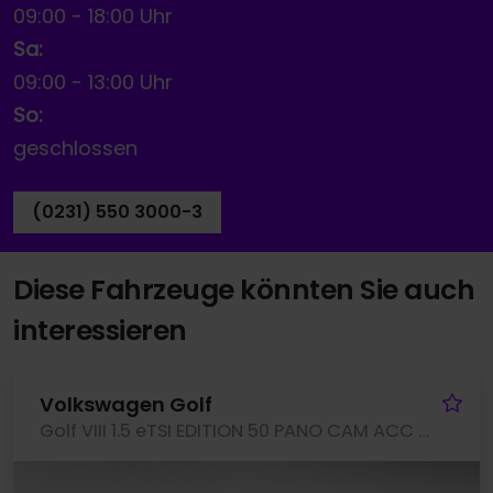
09:00
-
18:00 Uhr
Sa:
09:00
-
13:00 Uhr
So:
geschlossen
(0231) 550 3000-3
Diese Fahrzeuge könnten Sie auch
interessieren
Fa
Volkswagen Golf
Golf VIII 1.5 eTSI EDITION 50 PANO CAM ACC LM18