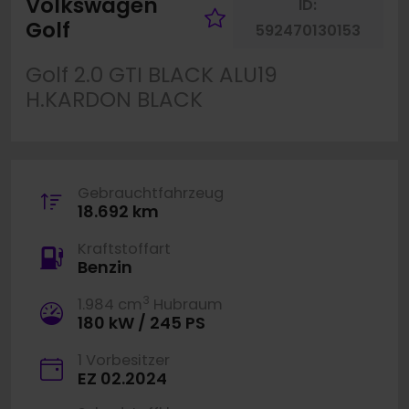
Volkswagen
ID:
Fahrzeug merke
Golf
592470130153
Golf 2.0 GTI BLACK ALU19
H.KARDON BLACK
Gebrauchtfahrzeug
18.692 km
Kraftstoffart
Benzin
3
1.984 cm
Hubraum
180 kW / 245 PS
1 Vorbesitzer
EZ 02.2024