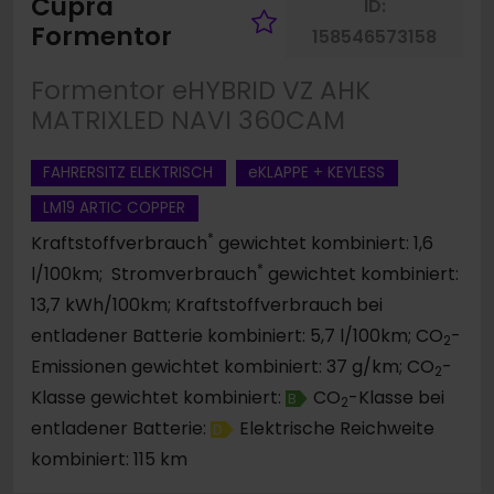
Cupra
ID:
Fahrzeug merke
Formentor
158546573158
Formentor eHYBRID VZ AHK
MATRIXLED NAVI 360CAM
FAHRERSITZ ELEKTRISCH
eKLAPPE + KEYLESS
LM19 ARTIC COPPER
*
Kraftstoffverbrauch
gewichtet kombiniert: 1,6
*
l/100km; Stromverbrauch
gewichtet kombiniert:
13,7 kWh/100km; Kraftstoffverbrauch bei
entladener Batterie kombiniert: 5,7 l/100km; CO
-
2
Emissionen gewichtet kombiniert: 37 g/km; CO
-
2
Klasse gewichtet kombiniert:
CO
-Klasse bei
B
2
entladener Batterie:
Elektrische Reichweite
D
kombiniert: 115 km