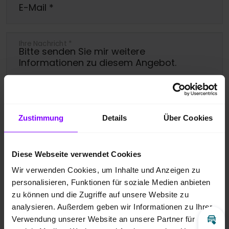
E-Mail
*
Ihre Nachricht
*
Zustimmung
Details
Über Cookies
Ja, bitte melden Sie mich für den
Newsletter an.
Diese Webseite verwendet Cookies
Ich bin damit einverstanden, dass die
Wir verwenden Cookies, um Inhalte und Anzeigen zu
übermittelten Daten entsprechend der
personalisieren, Funktionen für soziale Medien anbieten
zu können und die Zugriffe auf unsere Website zu
Datenschutzbestimmungen
gespeichert
analysieren. Außerdem geben wir Informationen zu Ihrer
und verarbeitet werden dürfen. Zudem
Verwendung unserer Website an unsere Partner für
Inz