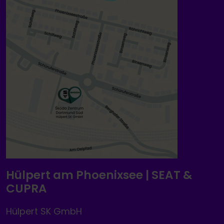
Hülpert am Phoenixsee | SEAT &
CUPRA
Hülpert SK GmbH