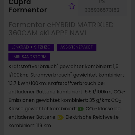
Cupra
ID:
Fahrzeug merke
Formentor
335936573152
Formentor eHYBRID MATRIXLED
360CAM eKLAPPE NAVI
LENKRAD + SITZHZG
ASSISTENZPAKET
LM19 SANDSTORM
*
Kraftstoffverbrauch
gewichtet kombiniert: 1,5
*
l/100km; Stromverbrauch
gewichtet kombiniert:
13,7 kWh/100km; Kraftstoffverbrauch bei
entladener Batterie kombiniert: 5,5 l/100km; CO
-
2
Emissionen gewichtet kombiniert: 35 g/km; CO
-
2
Klasse gewichtet kombiniert:
CO
-Klasse bei
B
2
entladener Batterie:
Elektrische Reichweite
D
kombiniert: 119 km