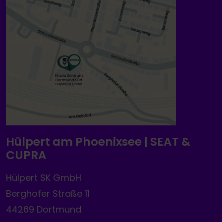
Hülpert am Phoenixsee | SEAT &
CUPRA
Hülpert SK GmbH
Berghofer Straße 11
44269 Dortmund