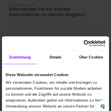
Ihre Nachricht
*
Ja, bitte melden Sie mich für den
Newsletter an.
Zustimmung
Details
Über Cookies
Ich bin damit einverstanden, dass die
übermittelten Daten entsprechend der
Diese Webseite verwendet Cookies
Datenschutzbestimmungen
gespeichert
Wir verwenden Cookies, um Inhalte und Anzeigen zu
und verarbeitet werden dürfen. Zudem
personalisieren, Funktionen für soziale Medien anbieten
zu können und die Zugriffe auf unsere Website zu
gebe ich meine Zustimmung über die
analysieren. Außerdem geben wir Informationen zu Ihrer
angegebenen Möglichkeiten kontaktiert zu
Verwendung unserer Website an unsere Partner für
Inz