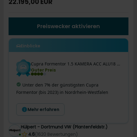
22.195,00 EUR
Preiswecker aktivieren
Einblicke
Cupra
Formentor
1.5 KAMERA ACC ALU18 eKLAPPE CARPLAY
Guter Preis
Letzte Preisänderung
:
Dieses Angebot ist
noch besser geworden! Der Preis wurde heute um
216 € reduziert!
Mehr erfahren
Hülpert - Dortmund VW (Plantenfeldstr.)
4.6
(
1620
Bewertungen
)