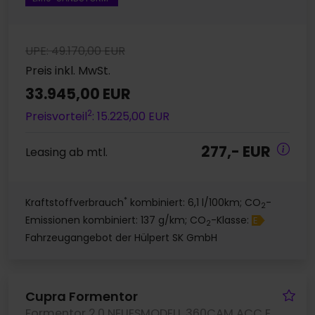
UPE: 49.170,00 EUR
Preis inkl. MwSt.
33.945,00 EUR
2
Preisvorteil
: 15.225,00 EUR
277,- EUR
Leasing ab mtl.
*
Kraftstoffverbrauch
kombiniert: 6,1 l/100km; CO
-
2
Emissionen kombiniert: 137 g/km; CO
-Klasse:
E
2
Fahrzeugangebot der Hülpert SK GmbH
Fa
Cupra Formentor
Formentor 2.0 NEUESMODELL 360CAM ACC EKLAPPE NAVI