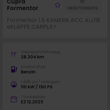
Cupra
ID:
Fahrzeug merke
Formentor
882073066059
Formentor 1.5 KAMERA ACC ALU18
eKLAPPE CARPLAY
Gebrauchtfahrzeug
28.304 km
Kraftstoffart
Benzin
3
1.498 cm
Hubraum
110 kW / 150 PS
1 Vorbesitzer
EZ 12.2023