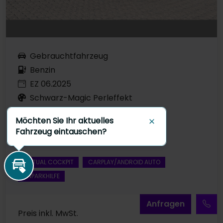
Gebrauchtfahrzeug
Benzin
EZ 06.2025
Schwarz-Magic Perleffekt
7.633 km
Möchten Sie Ihr aktuelles
70 kW / 95 PS
Schließen
Fahrzeug eintauschen?
Schaltgetriebe
VIRTUAL COCKPIT
CARPLAY/ANDROID AUTO
Inzahlungnahme
EINPARKHILFE
A
nfragen
Preis inkl. MwSt.