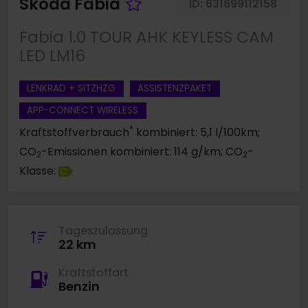
Fahrzeug merken
Skoda Fabia
ID:
631699112158
Fabia 1.0 TOUR AHK KEYLESS CAM
LED LM16
LENKRAD + SITZHZG
ASSISTENZPAKET
APP-CONNECT WIRELESS
*
Kraftstoffverbrauch
kombiniert: 5,1 l/100km;
CO
-Emissionen kombiniert: 114 g/km; CO
-
2
2
Klasse:
C
Tageszulassung
22 km
Kraftstoffart
Benzin