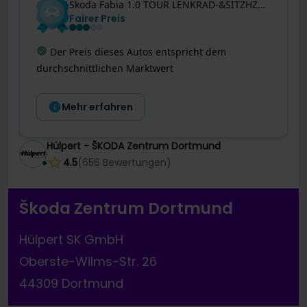
Skoda
Fabia
1.0 TOUR LENKRAD-&SITZHZG AHK CAM LED LM16
Fairer Preis
Letzte Preisänderung
:
Dieses Angebot wurde
gerade noch besser! Der Preis wurde vor 4 Tagen
um 295 € reduziert.
Mehr erfahren
Hülpert - ŠKODA Zentrum Dortmund
4.5
(
656
Bewertungen
)
Škoda Zentrum Dortmund
Hülpert SK GmbH
Oberste-Wilms-Str. 26
44309 Dortmund