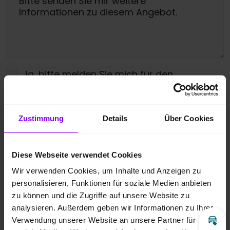
Ja, bitte melden Sie mich für den
Newsletter an.
Ich bin damit einverstanden, dass die
Zustimmung
Details
Über Cookies
übermittelten Daten entsprechend der
Datenschutzbestimmungen
gespeichert
Diese Webseite verwendet Cookies
und verarbeitet werden dürfen. Zudem
Wir verwenden Cookies, um Inhalte und Anzeigen zu
gebe ich meine Zustimmung über die
personalisieren, Funktionen für soziale Medien anbieten
zu können und die Zugriffe auf unsere Website zu
angegebenen Möglichkeiten kontaktiert zu
analysieren. Außerdem geben wir Informationen zu Ihrer
werden.
*
Verwendung unserer Website an unsere Partner für
Inz