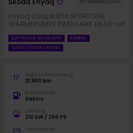
Fahrzeug merken
Skoda Enyaq
ID:
905951212154
Enyaq Coupé 85x SPORTLINE
WÄRMEPUMPE PANO AHK HEAD-UP
ELEKTRISCHE HECKKLAPPE
KAMERA
SOUND SYSTEM CANTON
Gebrauchtfahrzeug
21.960 km
Kraftstoffart
Elektro
Leistung
210 kW / 286 PS
1 Vorbesitzer