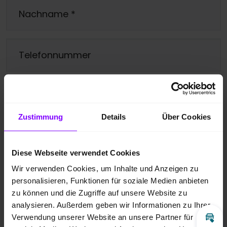
Nachname
*
Telefonnummer
E-Mail
*
Zustimmung
Details
Über Cookies
Ihre Nachricht
*
Diese Webseite verwendet Cookies
Wir verwenden Cookies, um Inhalte und Anzeigen zu
personalisieren, Funktionen für soziale Medien anbieten
zu können und die Zugriffe auf unsere Website zu
analysieren. Außerdem geben wir Informationen zu Ihrer
Ja, bitte melden Sie mich für den
Verwendung unserer Website an unsere Partner für
Inz