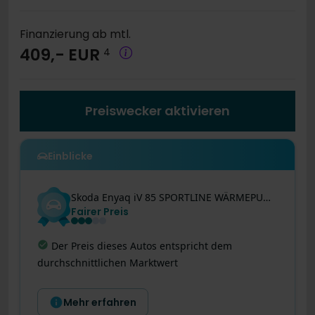
Finanzierung ab mtl.
409,- EUR
4
Preiswecker aktivieren
Einblicke
Skoda
Enyaq iV
85 SPORTLINE WÄRMEPUMPE PANO AHK HEAD-UP
Fairer Preis
Hohe Reichweite
:
Reichweite von über 596 km
Mehr erfahren