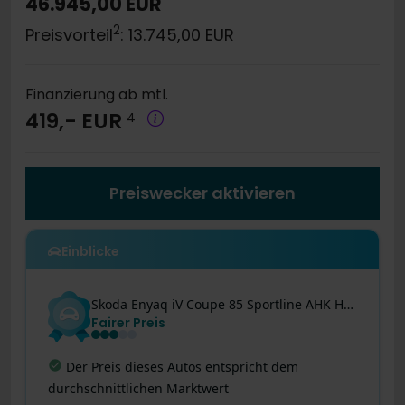
46.945,00 EUR
2
Preisvorteil
: 13.745,00 EUR
Finanzierung ab mtl.
419,- EUR
4
Preiswecker aktivieren
Einblicke
Skoda
Enyaq iV
Coupe 85 Sportline AHK HuD PANO CANTON NAV ACC 360GRAD
Fairer Preis
Hohe Reichweite
:
Reichweite von über 566 km