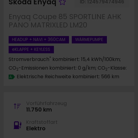
Fahrzeug merken
Skoda Enyaq
ID:
124579474946
Enyaq Coupe 85 SPORTLINE AHK
PANO MATRIXLED LM20
HEADUP + NAVI + 360CAM
WÄRMEPUMPE
eKLAPPE + KEYLESS
*
Stromverbrauch
kombiniert: 15,4 kWh/100km;
CO
-Emissionen kombiniert: 0 g/km; CO
-Klasse:
2
2
Elektrische Reichweite kombiniert: 566 km
A
Vorführfahrzeug
11.750 km
Kraftstoffart
Elektro