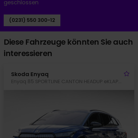
geschlossen
(0231) 550 300-12
Diese Fahrzeuge könnten Sie auch
interessieren
Fa
Skoda Enyaq
Enyaq 85 SPORTLINE CANTON HEADUP eKLAPPE KEYLESS