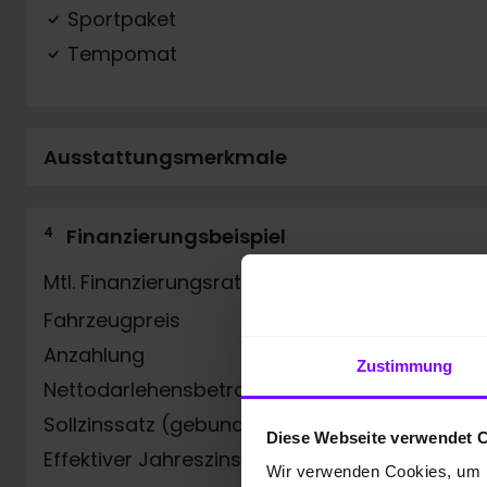
Sportpaket
Tempomat
Ausstattungsmerkmale
4
Finanzierungsbeispiel
Mtl. Finanzierungsrate
Fahrzeugpreis
Anzahlung
Zustimmung
Nettodarlehensbetrag
Sollzinssatz (gebunden) p.a.
Diese Webseite verwendet 
Effektiver Jahreszins
Wir verwenden Cookies, um I