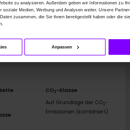
10.000 km
Website zu analysieren. Außerdem geben wir Informationen zu I
r soziale Medien, Werbung und Analysen weiter. Unsere Partner
48 Monate
 Daten zusammen, die Sie ihnen bereitgestellt haben oder die s
54.182,00 EUR
n.
25.738,00 EUR
undener Vermittler gemeinsam mit dem Kunden die für
ies
Anpassen
terlagen zusammenstellen. Bonität vorausgesetzt.
kette
CO
-Klasse
2
Auf Grundlage der CO
-
2
Emissionen (kombiniert)
asse