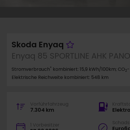
Fahrzeug mer
Skoda Enyaq
Enyaq 85 SPORTLINE AHK PAN
*
Stromverbrauch
kombiniert: 15,9 kWh/100km; CO
-
2
Elektrische Reichweite kombiniert: 548 km
Vorführfahrzeug
Kraftst
7.304 km
Elektr
Schadst
1 Vorbesitzer
Euro6