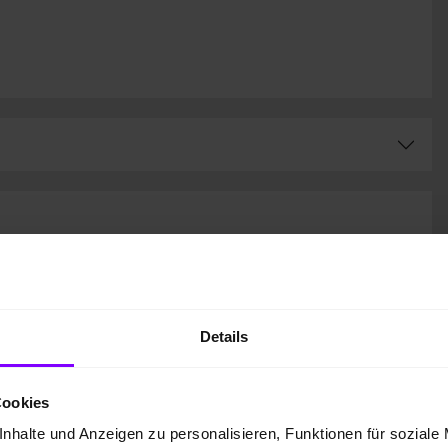
593,- EUR
inkl. MwSt., zzgl. Zulassungskosten
54.465,00 EUR
inkl. MwSt.
10.000,00 EUR
Details
45.710,00 EUR
5,83 %
Cookies
5,99 %
nhalte und Anzeigen zu personalisieren, Funktionen für soziale