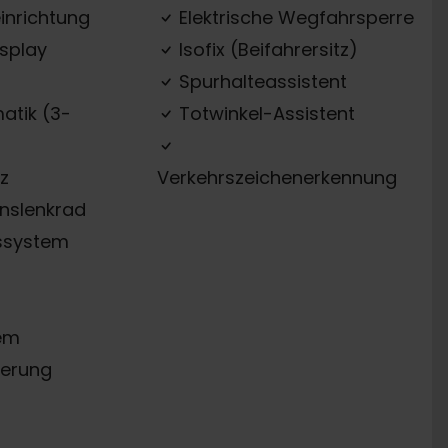
inrichtung
Elektrische Wegfahrsperre
splay
Isofix (Beifahrersitz)
Spurhalteassistent
atik (3-
Totwinkel-Assistent
z
Verkehrszeichenerkennung
onslenkrad
ssystem
em
erung