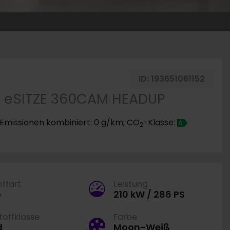
ken
ID:
193651061152
O eSITZE 360CAM HEADUP
Emissionen kombiniert: 0 g/km; CO
-Klasse:
A
2
offart
Leistung
o
210 kW / 286 PS
offklasse
Farbe
d
Moon-Weiß