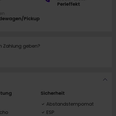
Perleffekt
ren
dewagen/Pickup
in Zahlung geben?
ttung
Sicherheit
Abstandstempomat
acho
ESP