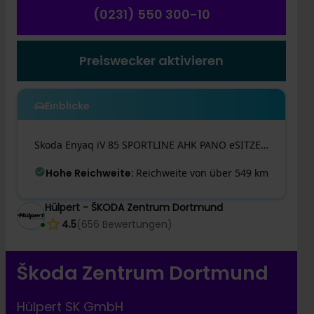
(0231) 550 300-10
Preiswecker aktivieren
Einblicke
Skoda
Enyaq iV
85 SPORTLINE AHK PANO eSITZE 360CAM HEADUP
Hohe Reichweite
:
Reichweite von über 549 km
Hülpert - ŠKODA Zentrum Dortmund
4.5
(
656
Bewertungen
)
Škoda Zentrum Dortmund
Hülpert SK GmbH