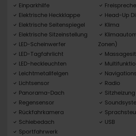
Einparkhilfe
Freispreche
Elektrische Heckklappe
Head-Up Di
Elektrische Seitenspiegel
Klima
Elektrische Sitzeinstellung
Klimaautom
LED-Scheinwerfer
Zonen)
LED-Tagfahrlicht
Massagesit
LED-heckleuchten
Multifunkti
Leichtmetallfelgen
Navigation
Lichtsensor
Radio
Panorama-Dach
Sitzheizung
Regensensor
Soundsyst
Rückfahrkamera
Sprachsteu
Schiebedach
USB
Sportfahrwerk