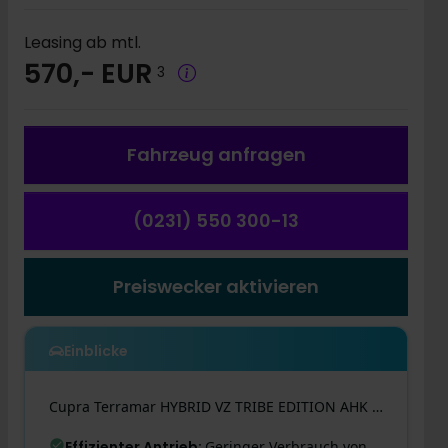
Leasing ab mtl.
570,- EUR
3
Fahrzeug a
nfragen
(0231) 550 300-13
Preiswecker aktivieren
Einblicke
Cupra
Terramar
HYBRID VZ TRIBE EDITION AHK PANO eSITZE
Effizienter Antrieb
:
Geringer Verbrauch von