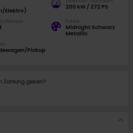
1.498 cm
Hubraum
200 kW / 272 PS
n/Elektro)
offklasse
Farbe
d
Midnight Schwarz
Metallic
ren
dewagen/Pickup
in Zahlung geben?