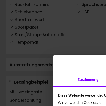
Rückfahrkamera
Sprachsteu
Schiebedach
USB
Sportfahrwerk
Sportpaket
Start/Stopp-Automatik
Tempomat
Ausstattungsmerkmale
Zustimmung
3
Leasingbeispiel
Mtl. Leasingrate
Diese Webseite verwendet 
Sonderzahlung
Wir verwenden Cookies, um I