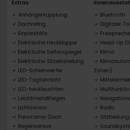
Extras
Innenaussta
Anhängerkupplung
Bluetooth
Dachreling
Digitaler T
Einparkhilfe
Freispreche
Elektrische Heckklappe
Head-Up Di
Elektrische Seitenspiegel
Klima
Elektrische Sitzeinstellung
Klimaautom
LED-Scheinwerfer
Zonen)
LED-Tagfahrlicht
Mittelarml
LED-heckleuchten
Multifunkti
Leichtmetallfelgen
Navigation
Lichtsensor
Radio
Panorama-Dach
Sitzheizung
Regensensor
Soundsyst