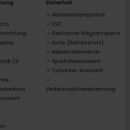
ttung
Sicherheit
Abstandstempomat
acho
ESP
inrichtung
Elektrische Wegfahrsperre
splay
Isofix (Beifahrersitz)
Nebelscheinwerfer
atik (3-
Spurhalteassistent
Totwinkel-Assistent
ehne
onslenkrad
Verkehrszeichenerkennung
ssystem
em