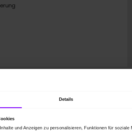
erung
Details
570,- EUR
inkl. MwSt., zzgl. Zulassungskosten
Cookies
2.390,00 EUR
nhalte und Anzeigen zu personalisieren, Funktionen für soziale