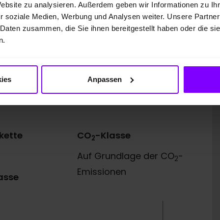
10.000 km
Website zu analysieren. Außerdem geben wir Informationen zu I
r soziale Medien, Werbung und Analysen weiter. Unsere Partner
48 Monate
 Daten zusammen, die Sie ihnen bereitgestellt haben oder die s
n.
12 Braunschweig, für die wir als ungebundener
Abschluss des Leasingvertrags nötigen
usgesetzt.
ies
Anpassen
kette
CO
-Klasse
2
Auf Grundlage der CO
-
2
Emissionen
asse