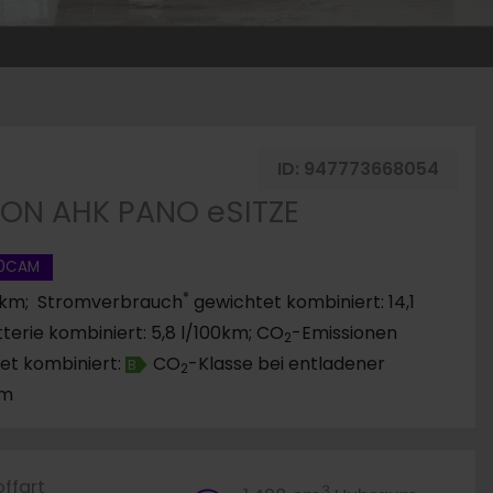
merken
ID:
947773668054
TION AHK PANO eSITZE
60CAM
*
00km; Stromverbrauch
gewichtet kombiniert: 14,1
erie kombiniert: 5,8 l/100km; CO
-Emissionen
2
et kombiniert:
CO
-Klasse bei entladener
B
2
km
offart
3