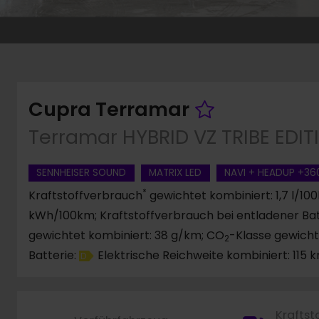
Fahrzeug 
Cupra Terramar
Terramar HYBRID VZ TRIBE EDI
SENNHEISER SOUND
MATRIX LED
NAVI + HEADUP +3
*
Kraftstoffverbrauch
gewichtet kombiniert: 1,7 l/1
kWh/100km; Kraftstoffverbrauch bei entladener Batt
gewichtet kombiniert: 38 g/km; CO
-Klasse gewicht
2
Batterie:
Elektrische Reichweite kombiniert: 115 
D
Kraftst