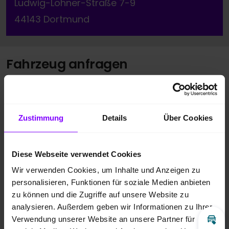
Ludwig-Lohner-Straße 7-9
44143 Dortmund
Fahrzeug anfragen
Vorname
*
Zustimmung
Details
Über Cookies
Nachname
*
Diese Webseite verwendet Cookies
Wir verwenden Cookies, um Inhalte und Anzeigen zu
Telefonnummer
personalisieren, Funktionen für soziale Medien anbieten
zu können und die Zugriffe auf unsere Website zu
analysieren. Außerdem geben wir Informationen zu Ihrer
Verwendung unserer Website an unsere Partner für
E-Mail
*
Inz