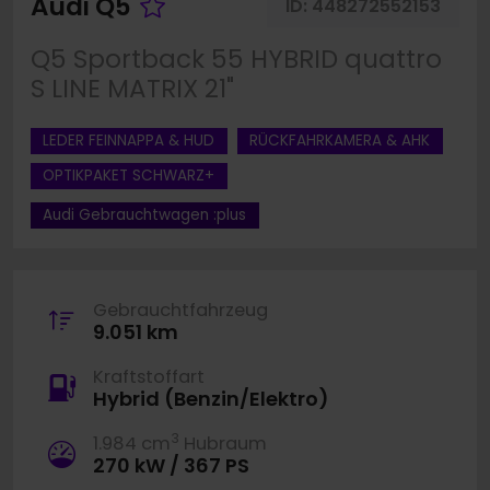
Fahrzeug merken
Audi Q5
ID:
448272552153
Q5 Sportback 55 HYBRID quattro
S LINE MATRIX 21"
LEDER FEINNAPPA & HUD
RÜCKFAHRKAMERA & AHK
OPTIKPAKET SCHWARZ+
Audi Gebrauchtwagen :plus
Gebrauchtfahrzeug
9.051 km
Kraftstoffart
Hybrid (Benzin/Elektro)
3
1.984 cm
Hubraum
270 kW / 367 PS