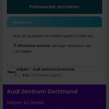
Preiswecker aktivieren
Einblicke
Audi
Q5 Sportback
55 HYBRID quattro S LINE MATRIX 21"
Letzte Preisänderung
:
Dieses Angebot wurde
gerade noch besser! Der Preis wurde vor 8 Tagen
um 845 € reduziert.
Hülpert - Audi Zentrum Dortmund
4.4
(
1753
Bewertungen
)
Audi Zentrum Dortmund
Hülpert AZ GmbH