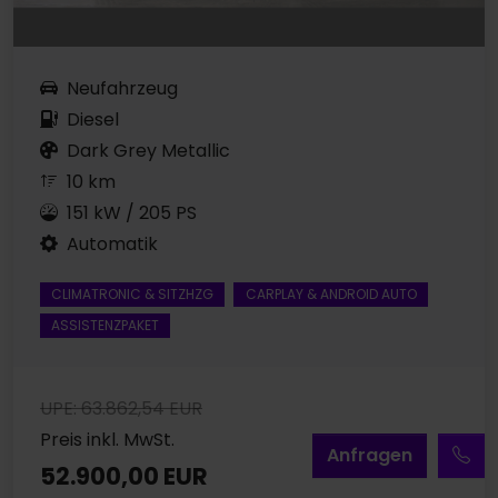
Neufahrzeug
Diesel
Dark Grey Metallic
10 km
151 kW / 205 PS
Automatik
CLIMATRONIC & SITZHZG
CARPLAY & ANDROID AUTO
ASSISTENZPAKET
UPE: 63.862,54 EUR
Preis inkl. MwSt.
A
nfragen
52.900,00 EUR