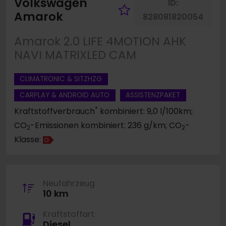
Volkswagen
ID:
Fahrzeug merk
Amarok
828081820054
Amarok 2.0 LIFE 4MOTION AHK
NAVI MATRIXLED CAM
CLIMATRONIC & SITZHZG
CARPLAY & ANDROID AUTO
ASSISTENZPAKET
*
Kraftstoffverbrauch
kombiniert: 9,0 l/100km;
CO
-Emissionen kombiniert: 236 g/km; CO
-
2
2
Klasse:
G
Neufahrzeug
10 km
Kraftstoffart
Diesel