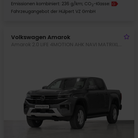
Emissionen kombiniert: 236 g/km; CO
-Klasse:
G
2
Fahrzeugangebot der Hülpert VZ GmbH
Fa
Volkswagen Amarok
Amarok 2.0 LIFE 4MOTION AHK NAVI MATRIXLED CAM