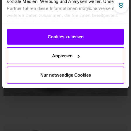
soziale Medien, Werbung und Analysen weiter. Unsere
Pre
Partner führen diese Informationen möglicherweise mit
weiteren Daten zusammen, die Sie ihnen bereitgestellt
haben oder die sie im Rahmen Ihrer Nutzung der Dienste
gesammelt haben.
Cookies zulassen
Anpassen
Nur notwendige Cookies