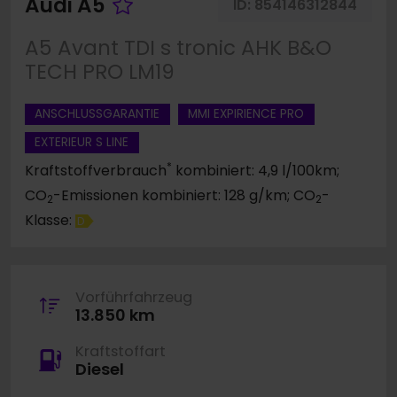
Fahrzeug merken
Audi A5
ID:
854146312844
A5 Avant TDI s tronic AHK B&O
TECH PRO LM19
ANSCHLUSSGARANTIE
MMI EXPIRIENCE PRO
EXTERIEUR S LINE
*
Kraftstoffverbrauch
kombiniert: 4,9 l/100km;
CO
-Emissionen kombiniert: 128 g/km; CO
-
2
2
Klasse:
D
Vorführfahrzeug
13.850 km
Kraftstoffart
Diesel