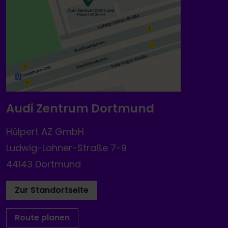
Audi Zentrum Dortmund
Hülpert AZ GmbH
Ludwig-Lohner-Straße 7-9
44143 Dortmund
Zur Standortseite
Route planen