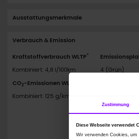
Ausstattungsmerkmale
Verbrauch & Emission
*
Kraftstoffverbrauch WLTP
Emissionspla
Kombiniert: 4,8 l/100km
4 (Grün)
*
CO
-Emissionen WLTP
Schadstoffkl
2
Kombiniert: 125 g/km
Euro6e
Zustimmung
Diese Webseite verwendet 
Wir verwenden Cookies, um I