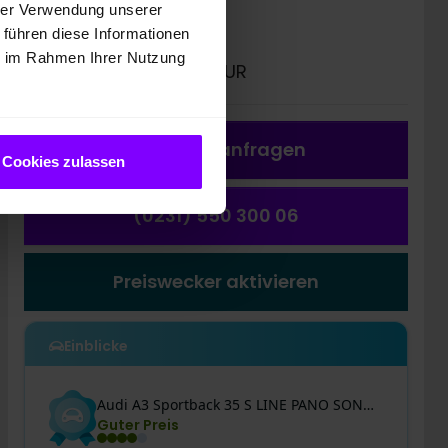
Preis inkl. MwSt.
hrer Verwendung unserer
34.822,00 EUR
 führen diese Informationen
ie im Rahmen Ihrer Nutzung
2
Preisvorteil
: 17.061,86 EUR
Fahrzeug a
nfragen
Cookies zulassen
(0231) 550 300 06
Preiswecker aktivieren
Einblicke
Audi
A3
Sportback 35 S LINE PANO SONOS CAM ACC LM18
Guter Preis