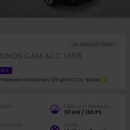
ID:
890305786057
 SONOS CAM ACC LM18
FACE
Emissionen kombiniert: 125 g/km; CO
-Klasse:
D
2
3
offart
1.968 cm
Hubraum
110 kW / 150 PS
offklasse
Farbe