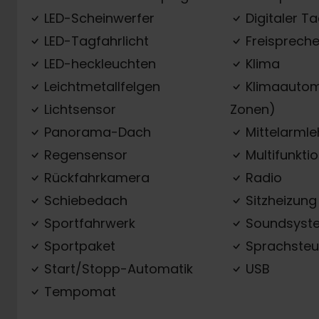
LED-Scheinwerfer
Digitaler T
LED-Tagfahrlicht
Freispreche
LED-heckleuchten
Klima
Leichtmetallfelgen
Klimaautom
Lichtsensor
Zonen)
Panorama-Dach
Mittelarml
Regensensor
Multifunkti
Rückfahrkamera
Radio
Schiebedach
Sitzheizung
Sportfahrwerk
Soundsyst
Sportpaket
Sprachsteu
Start/Stopp-Automatik
USB
Tempomat