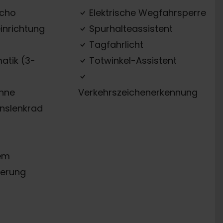
acho
Elektrische Wegfahrsperre
inrichtung
Spurhalteassistent
Tagfahrlicht
atik (3-
Totwinkel-Assistent
ehne
Verkehrszeichenerkennung
onslenkrad
em
erung