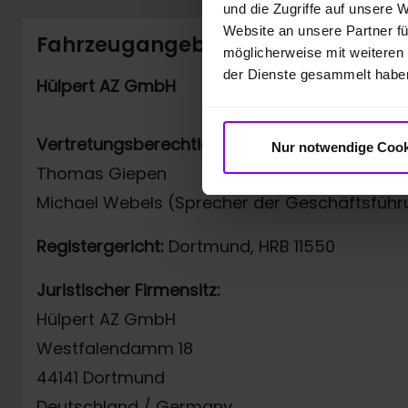
und die Zugriffe auf unsere 
Website an unsere Partner fü
Fahrzeugangebot der Hülpert AZ
möglicherweise mit weiteren
der Dienste gesammelt habe
Hülpert AZ GmbH
Vertretungsberechtigt:
Nur notwendige Cook
Thomas Giepen
Michael Webels (Sprecher der Geschäftsführ
Registergericht:
Dortmund, HRB 11550
Juristischer Firmensitz:
Hülpert AZ GmbH
Westfalendamm 18
44141 Dortmund
Deutschland / Germany