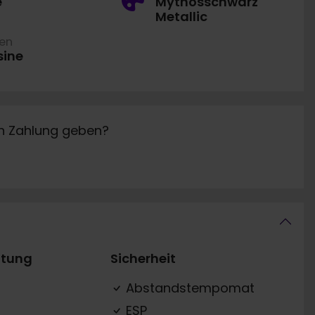
e
Mythosschwarz
Metallic
ren
sine
in Zahlung geben?
ttung
Sicherheit
Abstandstempomat
ESP