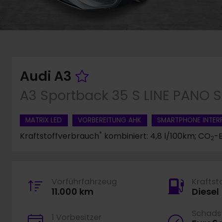
Fahrzeug merken
Audi A3
A3 Sportback 35 S LINE PANO
MATRIX LED
VORBEREITUNG AHK
SMARTPHONE INTER
*
Kraftstoffverbrauch
kombiniert: 4,8 l/100km; CO
-
2
Vorführfahrzeug
Kraftst
11.000 km
Diesel
Schadst
1 Vorbesitzer