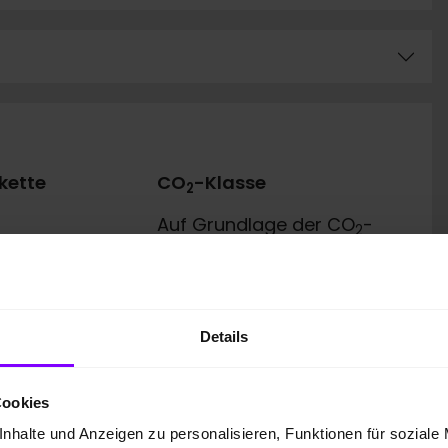
kette
CO
-Klasse
2
Auf Grundlage der CO
-
2
Emissionen (kombiniert)
asse
Details
Cookies
nhalte und Anzeigen zu personalisieren, Funktionen für soziale