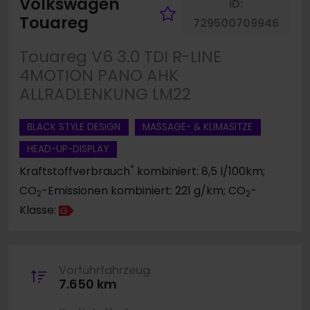
Volkswagen
ID:
Fahrzeug merk
Touareg
729500709946
Touareg V6 3.0 TDI R-LINE
4MOTION PANO AHK
ALLRADLENKUNG LM22
BLACK STYLE DESIGN
MASSAGE- & KLIMASITZE
HEAD-UP-DISPLAY
*
Kraftstoffverbrauch
kombiniert: 8,5 l/100km;
CO
-Emissionen kombiniert: 221 g/km; CO
-
2
2
Klasse:
G
Vorführfahrzeug
7.650 km