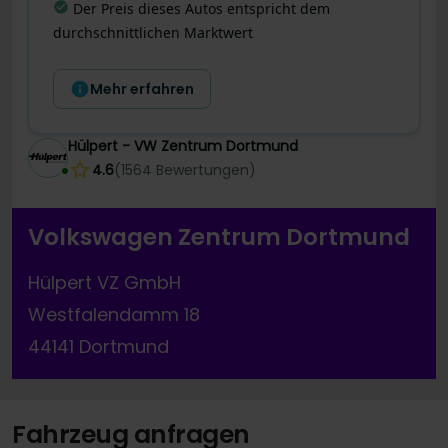
Letzte Preisänderung
:
Dieses Angebot wurde
gerade noch besser! Der Preis wurde vor 4 Tagen
um 700 € reduziert.
Mehr erfahren
Hülpert - VW Zentrum Dortmund
4.6
(
1564
Bewertungen
)
Volkswagen Zentrum Dortmund
Hülpert VZ GmbH
Westfalendamm 18
44141 Dortmund
Fahrzeug anfragen