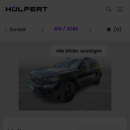
Vorheriges Fahrzeug
616 / 3085
Vorheriges Fa
Zurück
(
0
)
Alle Bilder anzeigen