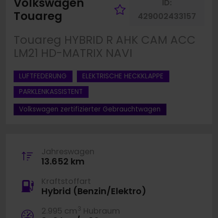
Volkswagen
ID:
Fahrzeug merk
Touareg
429002433157
Touareg HYBRID R AHK CAM ACC
LM21 HD-MATRIX NAVI
LUFTFEDERUNG
ELEKTRISCHE HECKKLAPPE
PARKLENKASSISTENT
Volkswagen zertifizierter Gebrauchtwagen
Jahreswagen
13.652 km
Kraftstoffart
Hybrid (Benzin/Elektro)
3
2.995 cm
Hubraum